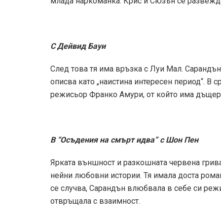
млада наркоманка. Крис и Сюзън се развежда
С Дейвид Бауи
След това тя има връзка с Луи Мал. Сарандън
описва като „наистина интересен период“. В с
режисьор Франко Амури, от който има дъщеря 
В “Осъдения на смърт идва” с Шон Пен
Ярката външност и разкошната червена грива
нейни любовни истории. Тя имала доста рома
се случва, Сарандън влюбвала в себе си режи
отвръщала с взаимност.