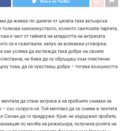
Share on Twitter
ми да живее по-далече от цялата тази актьорска
е толкова киноизкуството, колкото светските партита,
ва е част от тайната на младостта на актрисата.
кто са я съветвали, напук на всякакви уговорки,
а как успява да изглежда така добре на своите
естествена, не бива да се обръщаш към пластични
рху това, да се чувстваш добре – тогава външността
 мечтала да стане актриса и на пробните снимки за
– със съпруга си. Той мечтаел да се снима в лентата
ил Сюзан да го придружи. Крис не издържал пробите,
визация по молба на режисьора, получила ролята на