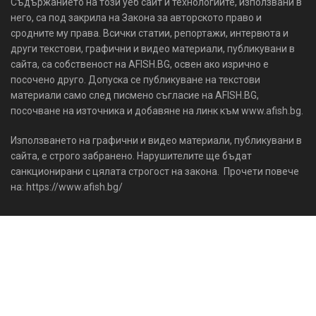
Съдържанието на този уеб сайт и технологиите, използвани в
него, са под закрила на Закона за авторското право и
сродните му права. Всички статии, репортажи, интервюта и
други текстови, графични и видео материали, публикувани в
сайта, са собственост на AFISH.BG, освен ако изрично е
посочено друго. Допуска се публикуване на текстови
материали само след писмено съгласие на AFISH.BG,
посочване на източника и добавяне на линк към www.afish.bg.
Използването на графични и видео материали, публикувани в
сайта, е строго забранено. Нарушителите ще бъдат
санкционирани с цялата строгост на закона. Прочети повече
на: https://www.afish.bg/