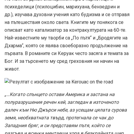
психеделици (псилоцибин, марихуана, бензедрин и
др.), изучава духовни учения като будизма и се отправя
на пътешествия около света. Книгите му понякога се
описват като катализатор за контракултурата на 60-те.
Най-известните му творби са „По пътя“ и „Бродягите на
Дхарма“, която се явява своеборазно продължение на
първата. В романите си Керуак често засяга и темата за
Бог. И за търсенето му сред греховния ни начин на
живот.
„…Когато слънцето остави Америка и застана на
полуразрушения речен кей, загледан в източеното
далеч към Ню Джърси небе, аз усещам цялата сурова
земя, необхватната твърд, протегнала се чак до
Западния бряг, и си представям пътя, който се
разгъва и всички мечтаещи хора в безкрайната шир…