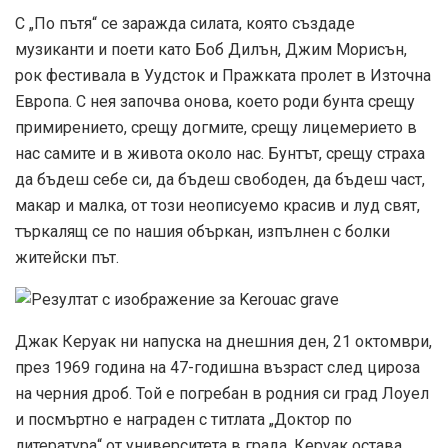
С „По пътя“ се заражда силата, която създаде
музиканти и поети като Боб Дилън, Джим Морисън,
рок фестивала в Уудсток и Пражката пролет в Източна
Европа. С нея започва онова, което роди бунта срещу
примирението, срещу догмите, срещу лицемерието в
нас самите и в живота около нас. Бунтът, срещу страха
да бъдеш себе си, да бъдеш свободен, да бъдеш част,
макар и малка, от този неописуемо красив и луд свят,
търкалящ се по нашия объркан, изпълнен с болки
житейски път.
Джак Керуак ни напуска на днешния ден, 21 октомври,
през 1969 година на 47-годишна възраст след цироза
на черния дроб. Той е погребан в родния си град Лоуел
и посмъртно е награден с титлата „Доктор по
литература“ от университета в града. Керуак остава