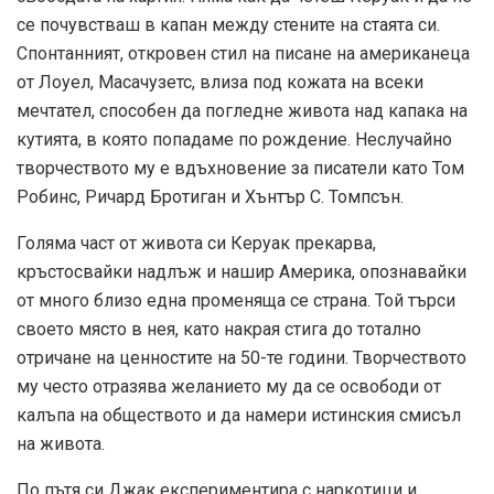
се почувстваш в капан между стените на стаята си.
Спонтанният, откровен стил на писане на американеца
от Лоуел, Масачузетс, влиза под кожата на всеки
мечтател, способен да погледне живота над капака на
кутията, в която попадаме по рождение. Неслучайно
творчеството му е вдъхновение за писатели като Том
Робинс, Ричард Бротиган и Хънтър С. Томпсън.
Голяма част от живота си Керуак прекарва,
кръстосвайки надлъж и нашир Америка, опознавайки
от много близо една променяща се страна. Той търси
своето място в нея, като накрая стига до тотално
отричане на ценностите на 50-те години. Творчеството
му често отразява желанието му да се освободи от
калъпа на обществото и да намери истинския смисъл
на живота.
По пътя си Джак експериментира с наркотици и