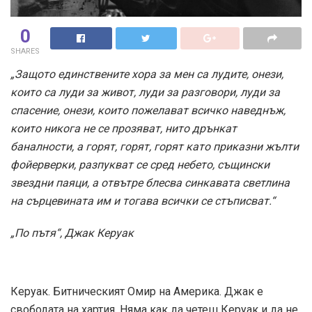
0
SHARES
„Защото единствените хора за мен са лудите, онези,
които са луди за живот, луди за разговори, луди за
спасение, онези, които пожелават всичко наведнъж,
които никога не се прозяват, нито дрънкат
баналности, а горят, горят, горят като приказни жълти
фойерверки, разпукват се сред небето, същински
звездни паяци, а отвътре блесва синкавата светлина
на сърцевината им и тогава всички се стъписват.“
„По пътя“, Джак Керуак
Керуак. Битническият Омир на Америка. Джак е
свободата на хартия. Няма как да четеш Керуак и да не