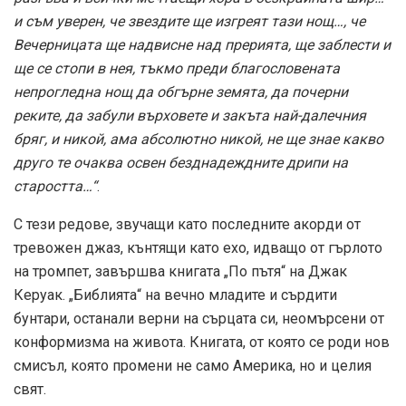
и съм уверен, че звездите ще изгреят тази нощ…, че
Вечерницата ще надвисне над прерията, ще заблести и
ще се стопи в нея, тъкмо преди благословената
непрогледна нощ да обгърне земята, да почерни
реките, да забули върховете и закъта най-далечния
бряг, и никой, ама абсолютно никой, не ще знае какво
друго те очаква освен безднадеждните дрипи на
старостта…“
.
С тези редове, звучащи като последните акорди от
тревожен джаз, кънтящи като ехо, идващо от гърлото
на тромпет, завършва книгата „По пътя“ на Джак
Керуак. „Библията“ на вечно младите и сърдити
бунтари, останали верни на сърцата си, неомърсени от
конформизма на живота. Книгата, от която се роди нов
смисъл, която промени не само Америка, но и целия
свят.