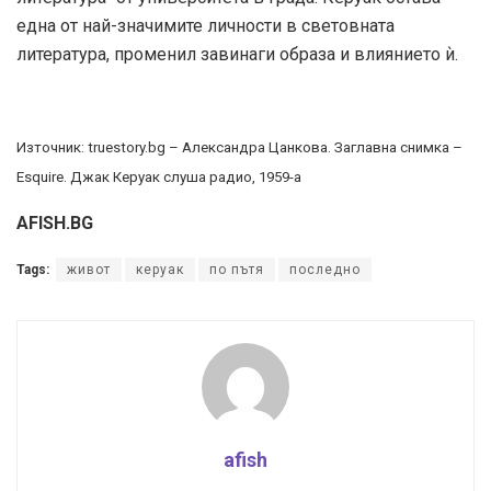
една от най-значимите личности в световната
литература, променил завинаги образа и влиянието ѝ.
Източник: truestory.bg – Александра Цанкова.
Заглавна снимка –
Esquire. Джак Керуак слуша радио, 1959-а
AFISH.BG
Tags:
живот
керуак
по пътя
последно
afish