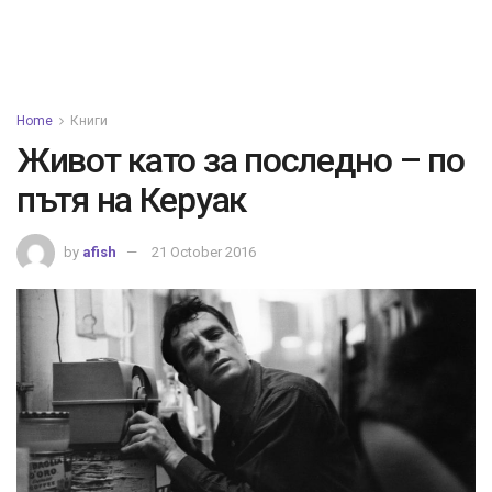
Home
Книги
Живот като за последно – по
пътя на Керуак
by
afish
21 October 2016