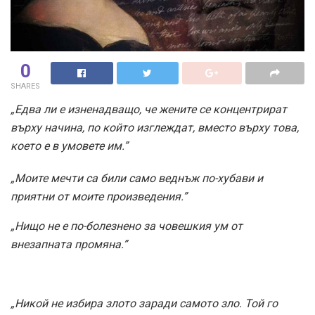
0
SHARES
„Едва ли е изненадващо, че жените се концентрират
върху начина, по който изглеждат, вместо върху това,
което е в умовете им.”
„Моите мечти са били само веднъж по-хубави и
приятни от моите произведения.”
„Нищо не е по-болезнено за човешкия ум от
внезапната промяна.”
„Никой не избира злото заради самото зло. Той го