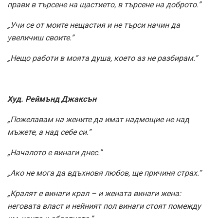
прави в търсене на щастието, в търсене на доброто.”
„Учи се от моите нещастия и не търси начин да
увеличиш своите.”
„Нещо работи в моята душа, което аз не разбирам.”
Худ. Реймънд Джаксън
„Пожелавам на жените да имат надмощие не над
мъжете, а над себе си.”
„Началото е винаги днес.”
„Ако не мога да вдъхновя любов, ще причиня страх.”
„Кралят е винаги крал – и жената винаги жена:
неговата власт и нейният пол винаги стоят помежду