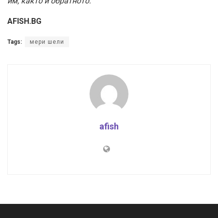
им, както и обратното.”
AFISH.BG
Tags:
мери шели
afish