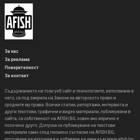
За нас
За реклама
Поверителност
За контакт
Съдържанието на този уеб сайт и технологиите, използвани в
него, са под закрила на Закона за авторското право и
сродните му права. Всички статии, репортажи, интервюта и
други текстови, графични и видео материали, публикувани в
сайта, са собственост на AFISH.BG, освен ако изрично е
посочено друго. Допуска се публикуване на текстови
материали само след писмено съгласие на AFISH.BG,
посочване на източника и добавяне на линк към www.afish.bg.