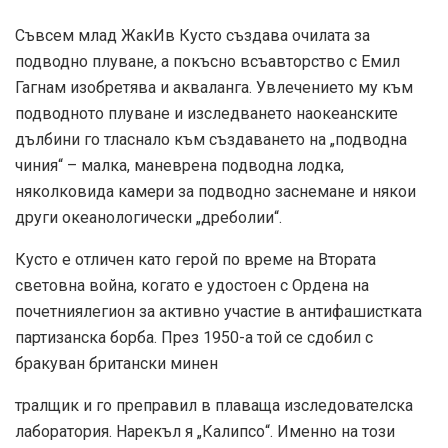
Съвсем млад Жак­Ив Кусто създава очилата за
подводно плуване, а по­късно всъавторство с Емил
Гагнам изобретява и акваланга. Увлечението му към
подводното плуване и изследването наокеанските
дълбини го тласнало към създаването на „подводна
чиния“ – малка, маневрена подводна лодка,
няколковида камери за подводно заснемане и някои
други океанологически „дреболии“.
Кусто е отличен като герой по време на Втората
световна война, когато е удостоен с Ордена на
почетниялегион за активно участие в антифашистката
партизанска борба. През 1950-а той се сдобил с
бракуван британски минен
тралщик и го преправил в плаваща изследователска
лаборатория. Нарекъл я „Калипсо“. Именно на този