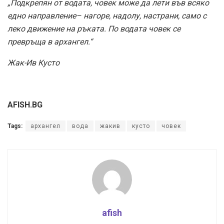
„Подкрепян от водата, човек може да лети във всяко
едно направление– нагоре, надолу, настрани, само с
леко движение на ръката. По водата човек се
превръща в архангел.“
Жак-Ив Кусто
AFISH.BG
Tags:
архангел
вода
жакив
кусто
човек
afish