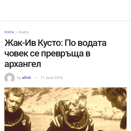
Home
Книги
Жак-­Ив Кусто: По водата
човек се превръща в
архангел
by
afish
11 June 2016