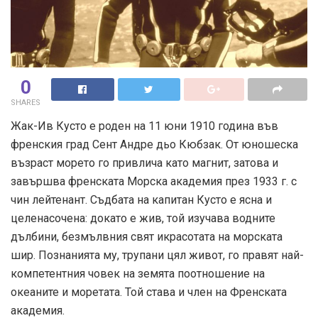
0
SHARES
Жак-Ив Кусто е роден на 11 юни 1910 година във
френския град Сент Андре дьо Кюбзак. От юношеска
възраст морето го привлича като магнит, затова и
завършва френската Морска академия през 1933 г. с
чин лейтенант. Съдбата на капитан Кусто е ясна и
целенасочена: докато е жив, той изучава водните
дълбини, безмълвния свят икрасотата на морската
шир. Познанията му, трупани цял живот, го правят най­
компетентния човек на земята поотношение на
океаните и моретата. Той става и член на Френската
академия.