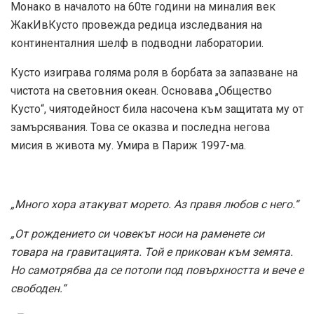
Монако в началото на 60­те години на миналия век
Жак­ИвКусто провежда редица изследвания на
континенталния шелф в подводни лаборатории.
Кусто изиграва голяма роля в борбата за запазване на
чистота на световния океан. Основава „Общество
Кусто“, чиятодейност била насочена към защитата му от
замърсявания. Това се оказва и последна негова
мисия в живота му. Умира в Париж 1997-ма.
„Много хора атакуват морето. Аз правя любов с него.“
„От рождението си човекът носи на раменете си
товара на гравитацията. Той е прикован към земята.
Но самотрябва да се потопи под повърхността и вече е
свободен.“