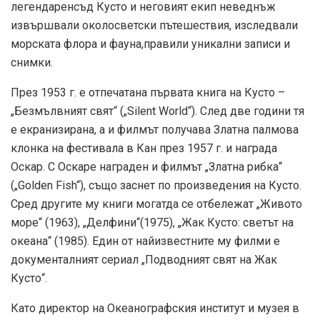
легендаренсъд Кусто и неговият екип неведнъж
извършвали околосветски пътешествия, изследвали
морската флора и фауна,правили уникални записи и
снимки.
През 1953 г. е отпечатана първата книга на Кусто –
„Безмълвният свят“ („Silent World“). След две години тя
е екранизирана, а и филмът получава Златна палмова
клонка на фестивала в Кан през 1957 г. и награда
Оскар. С Оскаре награден и филмът „Златна рибка“
(„Golden Fish“), също заснет по произведения на Кусто.
Сред другите му книги могатда се отбележат „Живото
море“ (1963), „Делфини“(1975), „Жак Кусто: светът на
океана“ (1985). Един от най­известните му филми е
документалният сериал „Подводният свят на Жак
Кусто“.
Като директор на Океанографския институт и музея в