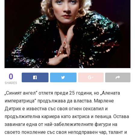
0
SHARES
„Синият ангел” отлетя преди 25 години, но „Алената
императрица” продължава да властва. Марлене
Дитрих e известна със своя огнен сексапил и
продължителна кариера като актриса и певица. Остава
завинаги една от най-забележителните фигури на
своето поколение със своя неподправен чар, талант и