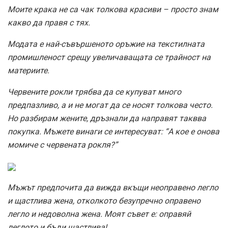
Моите крака не са чак толкова красиви – просто знам
какво да правя с тях.
Модата е най-съвършеното оръжие на текстилната
промишленост срещу увеличаващата се трайност на
материите.
Червените рокли трябва да се купуват много
предпазливо, а и не могат да се носят толкова често.
Но разбирам жените, дръзнали да направят таквва
покупка. Мъжете винаги се интересуват: “А кое е онова
момиче с червената рокля?”
Мъжът предпочита да вижда вкъщи неоправено легло
и щастлива жена, отколкото безупречно оправено
легло и недоволна жена. Моят съвет е: оправяй
леглото и бъди щастлива!