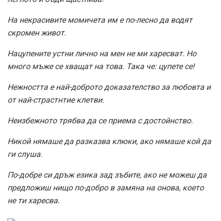
На некрасивите момичета им е по-лесно да водят
скромен живот.
Нацупените устни лично на мен не ми харесват. Но
много мъже се хващат на това. Така че: цупете се!
Нежността е най-доброто доказателство за любовта и
от най-страстнтие клетви.
Неизбежното трябва да се приема с достойнство.
Никой нямаше да разказва клюки, ако нямаше кой да
ги слуша.
По-добре си дръж езика зад зъбите, ако не можеш да
предложиш нищо по-добро в замяна на онова, което
не ти харесва.