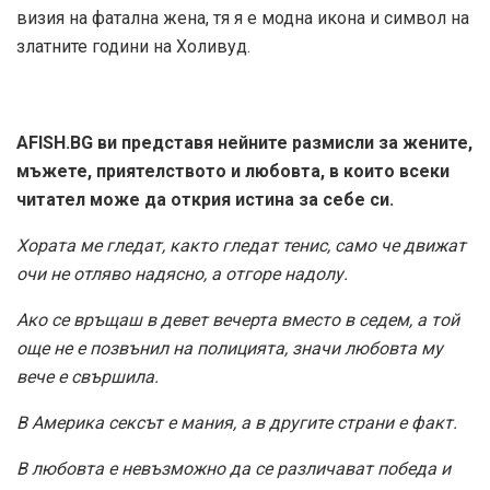
визия на фатална жена, тя я е модна икона и символ на
златните години на Холивуд.
AFISH.BG ви представя нейните размисли за жените,
мъжете, приятелството и любовта, в които всеки
читател може да открия истина за себе си.
Хората ме гледат, както гледат тенис, само че движат
очи не отляво надясно, а отгоре надолу.
Ако се връщаш в девет вечерта вместо в седем, а той
още не е позвънил на полицията, значи любовта му
вече е свършила.
В Америка сексът е мания, а в другите страни е факт.
В любовта е невъзможно да се различават победа и