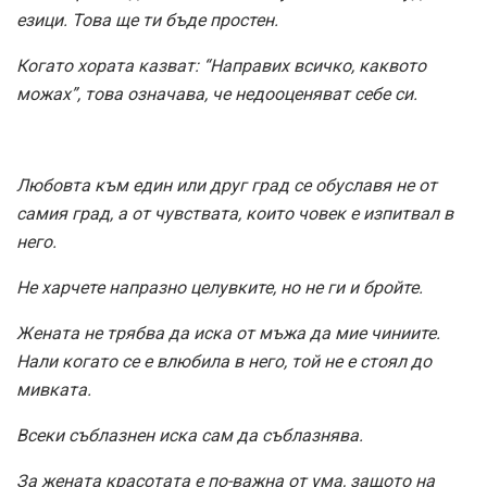
езици. Това ще ти бъде простен.
Когато хората казват: “Направих всичко, каквото
можах”, това означава, че недооценяват себе си.
Любовта към един или друг град се обуславя не от
самия град, а от чувствата, които човек е изпитвал в
него.
Не харчете напразно целувките, но не ги и бройте.
Жената не трябва да иска от мъжа да мие чиниите.
Нали когато се е влюбила в него, той не е стоял до
мивката.
Всеки съблазнен иска сам да съблазнява.
За жената красотата е по-важна от ума, защото на