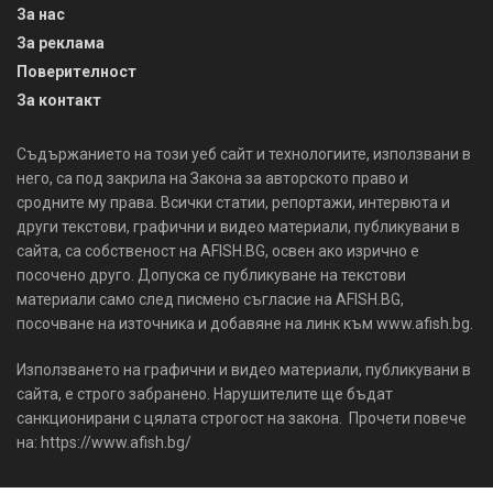
За нас
За реклама
Поверителност
За контакт
Съдържанието на този уеб сайт и технологиите, използвани в
него, са под закрила на Закона за авторското право и
сродните му права. Всички статии, репортажи, интервюта и
други текстови, графични и видео материали, публикувани в
сайта, са собственост на AFISH.BG, освен ако изрично е
посочено друго. Допуска се публикуване на текстови
материали само след писмено съгласие на AFISH.BG,
посочване на източника и добавяне на линк към www.afish.bg.
Използването на графични и видео материали, публикувани в
сайта, е строго забранено. Нарушителите ще бъдат
санкционирани с цялата строгост на закона. Прочети повече
на: https://www.afish.bg/