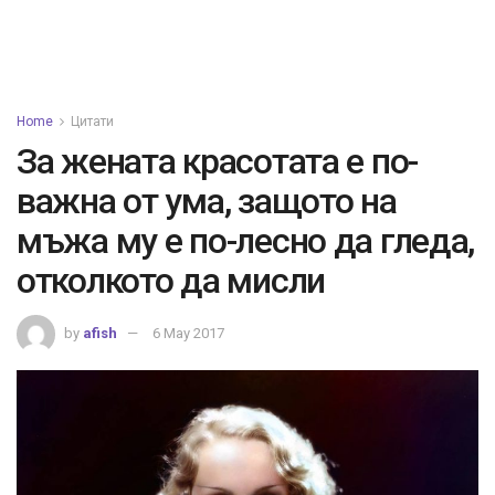
Home
Цитати
За жената красотата е по-
важна от ума, защото на
мъжа му е по-лесно да гледа,
отколкото да мисли
by
afish
6 May 2017