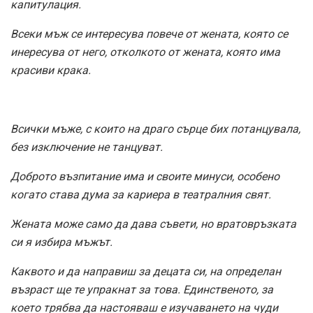
капитулация.
Всеки мъж се интересува повече от жената, която се
инересува от него, отколкото от жената, която има
красиви крака.
Всички мъже, с които на драго сърце бих потанцувала,
без изключение не танцуват.
Доброто възпитание има и своите минуси, особено
когато става дума за кариера в театралния свят.
Жената може само да дава съвети, но вратовръзката
си я избира мъжът.
Каквото и да направиш за децата си, на определан
възраст ще те упракнат за това. Единственото, за
което трябва да настояваш е изучаването на чуди