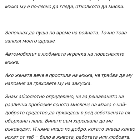
мъжа му е по-лесно да гледа, отколкото да мисли.
Започнах да пуша по време на войната. Точно това
запази моето здраве.
Автомобилът е любимата играчка на порасналите
мъже.
Ако жената вече е простила на мъжа, не трябва да му
напомня за греховете му на закуска.
Знам абсолютно определено, че за решаването на
различни проблеми ясното мислене на мъжа е най-
доброто средство да приведеш в ред собствената си
объркана глава. Винаги съм харесвала да ме
ръководят. И няма нищо по-добро, когато знаеш какво
искат от теб – било в живота, работата или любовта.