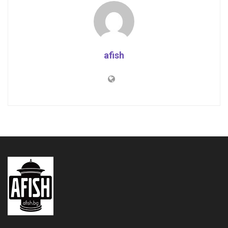
afish