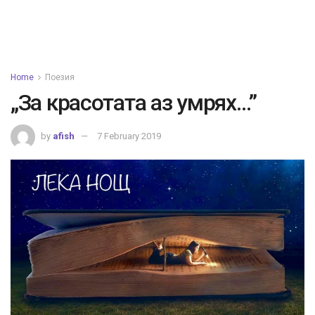
Home
Поезия
„За красотата аз умрях…”
by
afish
7 February 2019