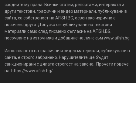
сродните му права. Всички статии, репортажи, интервюта и
други текстови, графични и видео материали, публикувани в
сайта, са собственост на AFISH.BG, освен ако изрично е
посочено друго. Допуска се публикуване на текстови
материали само след писмено съгласие на AFISH.BG,
посочване на източника и добавяне на линк към www.afish.bg.
Използването на графични и видео материали, публикувани в
сайта, е строго забранено. Нарушителите ще бъдат
санкционирани с цялата строгост на закона. Прочети повече
на: https://www.afish.bg/