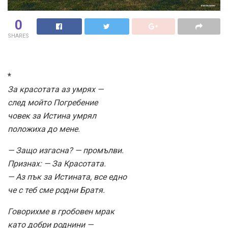
0
SHARES
*
За красотата аз умрях —
след мойто Погребение
човек за Истина умрял
положиха до мене.
— Защо изгасна? — промълви.
Признах: — За Красотата.
— Аз пък за Истината, все едно
че с теб сме родни Братя.
Говорихме в гробовен мрак
като добри роднини —