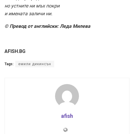
но устните ни мъх покри
и имената заличи ни.
© Превод от английски: Леда Милева
AFISH.BG
Tags:
емили дикинсън
afish