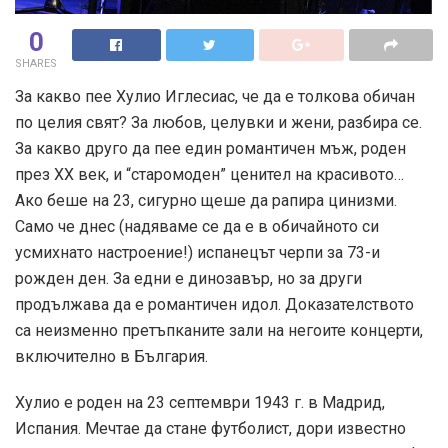
0
SHARES
За какво пее Хулио Иглесиас, че да е толкова обичан
по целия свят? За любов, целувки и жени, разбира се.
За какво друго да пее един романтичен мъж, роден
през ХХ век, и “старомоден” ценител на красивото…
Ако беше на 23, сигурно щеше да рапира цинизми.
Само че днес (надяваме се да е в обичайното си
усмихнато настроение!) испанецът черпи за 73-и
рожден ден. За едни е динозавър, но за други
продължава да е романтичен идол. Доказателството
са неизменно претъпканите зали на негоите концерти,
включително в България.
Хулио е роден на 23 септември 1943 г. в Мадрид,
Испания. Мечтае да стане футболист, дори известно