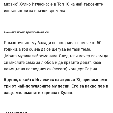
мюзик” Хулио Иглесиас е в Топ 10 на най-търсените
изпълнители за всички времена.
Снимка www.spainculture.ca
Романтичните му балади не остаряват повече от 50
години, а той обича да се шегува на тази тема.
„Моята музика забременява. След тази вечер искам да
си мислите само за любов и да правите деца”, каза
певецът на последния си (зесега) концерт София.
В деня, в който Иглесиас навършва 73, припомняме
три от най-популярните му песни. Ето за какво пее и
защо меломаните харесват Хулио: