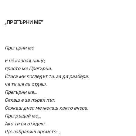
„ПРЕГЪРНИ МЕ”
Прегърни ме
и не казвай нищо,
просто ме Прегърни.
Стига ми погледът ти, за да разбера,
че ти ще си отдеш.
Прегърни ме…
Сякаш е за първи път.
Ссякаш днес ме желаш както вчера.
Прегръщай ме…
Ако ти си отидеш…
Ще забравиш времето…,