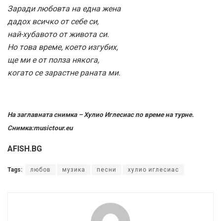
Заради любовта на една жена
дадох всичко от себе си,
най-хубавото от живота си.
Но това време, което изгубих,
ще ми е от полза някога,
когато се зарастне раната ми.
На заглавната снимка – Хулио Иглесиас по време на турне.
Снимка:musictour.eu
AFISH.BG
Tags:
любов
музика
песни
хулио иглесиас