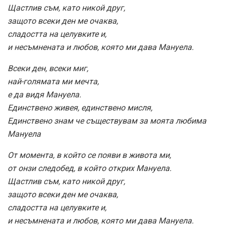
Щастлив съм, като никой друг,
защото всеки ден ме очаква,
сладостта на целувките и,
и несъмнената и любов, която ми дава Мануела.
Всеки ден, всеки миг,
най-голямата ми мечта,
е да видя Мануела.
Единствено живея, единствено мисля,
Единствено знам че съществувам за моята любима
Мануела
От момента, в който се появи в живота ми,
от онзи следобед, в който открих Мануела.
Щастлив съм, като никой друг,
защото всеки ден ме очаква,
сладостта на целувките и,
и несъмнената и любов, която ми дава Мануела.