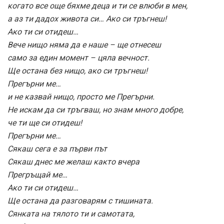
когато все още бяхме деца и ти се влюби в мен,
а аз ти дадох живота си… Ако си тръгнеш!
Ако ти си отидеш…
Вече нищо няма да е наше – ще отнесеш
само за един момент – цяла вечност.
Ще остана без нищо, ако си тръгнеш!
Прегърни ме…
и не казвай нищо, просто ме Прегърни.
Не искам да си тръгваш, но знам много добре,
че ти ще си отидеш!
Прегърни ме…
Сякаш сега е за първи път
Сякаш днес ме желаш както вчера
Прегръщай ме…
Ако ти си отидеш…
Ще остана да разговарям с тишината.
Сянката на тялото ти и самотата,