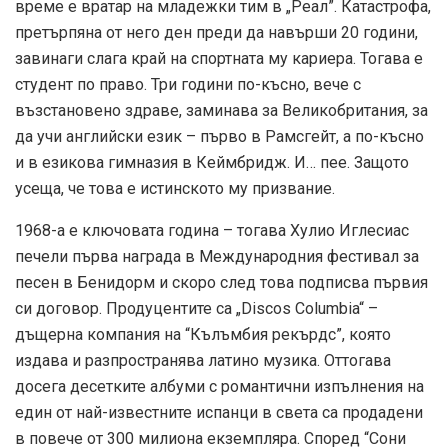
време е вратар на младежки тим в „Реал”. Катастрофа,
претърпяна от него ден преди да навърши 20 години,
завинаги слага край на спортната му кариера. Тогава е
студент по право. Три години по-късно, вече с
възстановено здраве, заминава за Великобритания, за
да учи английски език – първо в Рамсгейт, а по-късно
и в езикова гимназия в Кеймбридж. И… пее. Защото
усеща, че това е истинското му призвание.
1968-а е ключовата година – тогава Хулио Иглесиас
печели първа награда в Международния фестивал за
песен в Бенидорм и скоро след това подписва първия
си договор. Продуцентите са „Discos Columbia“ –
дъщерна компания на “Кълъмбия рекърдс”, която
издава и разпространява латино музика. Оттогава
досега десетките албуми с романтични изпълнения на
един от най-известните испанци в света са продадени
в повече от 300 милиона екземпляра. Според “Сони