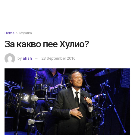
Home
Музика
За какво пее Хулио?
by
afish
23 September 2016