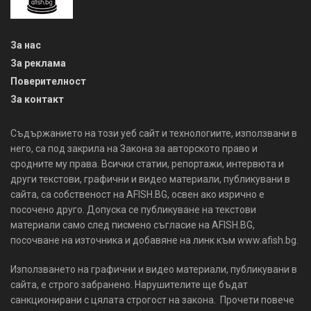
За нас
За реклама
Поверителност
За контакт
Съдържанието на този уеб сайт и технологиите, използвани в
него, са под закрила на Закона за авторското право и
сродните му права. Всички статии, репортажи, интервюта и
други текстови, графични и видео материали, публикувани в
сайта, са собственост на AFISH.BG, освен ако изрично е
посочено друго. Допуска се публикуване на текстови
материали само след писмено съгласие на AFISH.BG,
посочване на източника и добавяне на линк към www.afish.bg.
Използването на графични и видео материали, публикувани в
сайта, е строго забранено. Нарушителите ще бъдат
санкционирани с цялата строгост на закона. Прочети повече