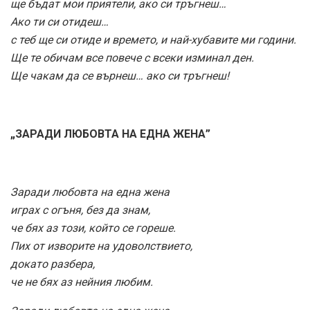
ще бъдат мои приятели, ако си тръгнеш…
Ако ти си отидеш…
с теб ще си отиде и времето, и най-хубавите ми години.
Ще те обичам все повече с всеки изминал ден.
Ще чакам да се върнеш… ако си тръгнеш!
„ЗАРАДИ ЛЮБОВТА НА ЕДНА ЖЕНА”
Заради любовта на една жена
играх с огъня, без да знам,
че бях аз този, който се гореше.
Пих от изворите на удоволствието,
докато разбера,
че не бях аз нейния любим.