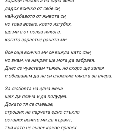
Заради любовта на една жена
дадох всичко от себе си,
най-хубавото от живота си,
но това време, което изгубих,
ще ми е от полза някога,
когато зарастне раната ми.
Все още всичко ми се вижда като сън,
но знам, че накрая ще мога да забравя.
Днес се чувствам тъжен, но скоро ще запея
и обещавам да не си спомням никога за вчера.
За любовта на една жена
щях да плача и да полудея.
Докато тя се смееше,
строших на парчета едно стъкло
оставих вените ми да кървят,
тъй като не знаех какво правех.