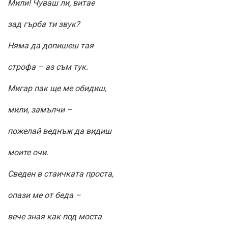
Мили! Чуваш ли, витае
зад гърба ти звук?
Няма да допишеш тая
строфа – аз съм тук.
Мигар пак ще ме обидиш,
мили, замълчи –
пожелай веднъж да видиш
моите очи.
Сведен в стаичката проста,
опази ме от беда –
вече зная как под моста