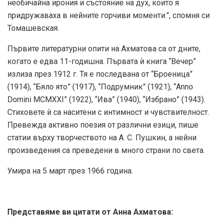
необичайна ирония и състояние на дух, които я
придружаваха в нейните горчиви моменти.”, спомня си
Томашевская.
Първите литературни опити на Ахматова са от дните,
когато е едва 11-годишна. Първата ѝ книга “Вечер”
излиза през 1912 г. Тя е последвана от “Броеница”
(1914), “Бяло ято” (1917), “Подрумник” (1921), “Anno
Domini MCMXXI” (1922), “Ива” (1940), “Избрано” (1943).
Стиховете ѝ са наситени с интимност и чувствителност.
Превежда активно поезия от различни езици, пише
статии върху творчеството на А. С. Пушкин, а нейни
произведения са преведени в много страни по света.
Умира на 5 март през 1966 година.
Представяме ви цитати от Анна Ахматова: