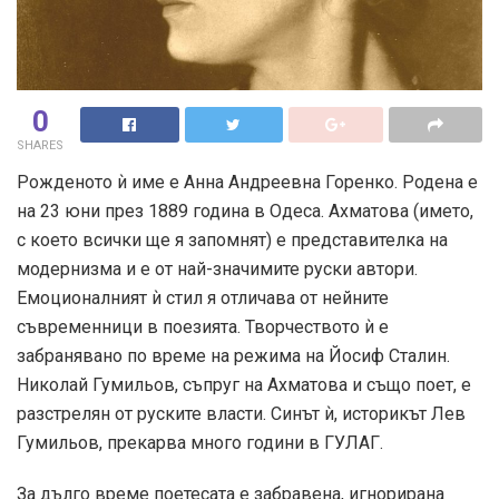
0
SHARES
Рожденото ѝ име е Анна Андреевна Горенко. Родена е
на 23 юни през 1889 година в Одеса. Ахматова (името,
с което всички ще я запомнят) е представителка на
модернизма и е от най-значимите руски автори.
Емоционалният ѝ стил я отличава от нейните
съвременници в поезията. Творчеството ѝ е
забранявано по време на режима на Йосиф Сталин.
Николай Гумильов, съпруг на Ахматова и също поет, е
разстрелян от руските власти. Синът ѝ, историкът Лев
Гумильов, прекарва много години в ГУЛАГ.
За дълго време поетесата е забравена, игнорирана