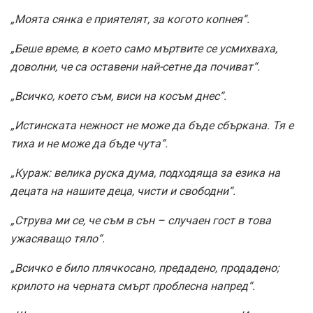
„Моята сянка е приятелят, за когото копнея“.
„Беше време, в което само мъртвите се усмихваха,
доволни, че са оставени най-сетне да почиват“.
„Всичко, което съм, виси на косъм днес“.
„Истинската нежност не може да бъде сбъркана. Тя е
тиха и не може да бъде чута“.
„Кураж: велика руска дума, подходяща за езика на
децата на нашите деца, чисти и свободни“.
„Струва ми се, че съм в сън – случаен гост в това
ужасяващо тяло“.
„Всичко е било плячкосано, предадено, продадено;
крилото на черната смърт проблесна напред“.