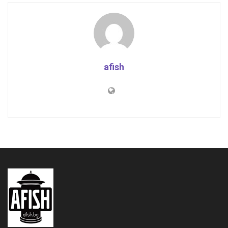
afish