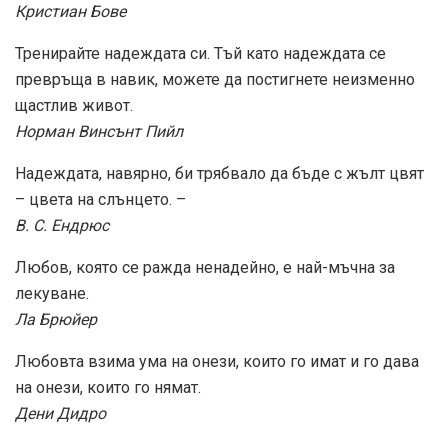
Кристиан Бове
Тренирайте надеждата си. Тъй като надеждата се
превръща в навик, можете да постигнете неизменно
щастлив живот.
Норман Винсънт Пийл
Надеждата, навярно, би трябвало да бъде с жълт цвят
– цвета на слънцето. –
В. С. Ендрюс
Любов, която се ражда ненадейно, е най-мъчна за
лекуване.
Ла Брюйер
Любовта взима ума на онези, които го имат и го дава
на онези, които го нямат.
Дени Дидро