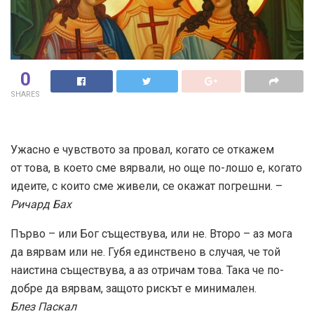
0
SHARES
Ужасно е чувството за провал, когато се откажем
от това, в което сме вярвали, но още по-лошо е, когато
идеите, с които сме живели, се окажат погрешни. –
Ричард Бах
Първо – или Бог съществува, или не. Второ – аз мога
да вярвам или не. Губя единствено в случая, че той
наистина съществува, а аз отричам това. Така че по-
добре да вярвам, защото рискът е минимален.
Блез Паскал