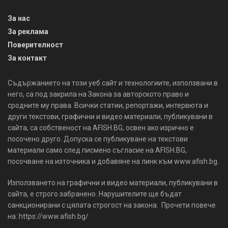
За нас
За реклама
Поверителност
За контакт
Съдържанието на този уеб сайт и технологиите, използвани в
него, са под закрила на Закона за авторското право и
сродните му права. Всички статии, репортажи, интервюта и
други текстови, графични и видео материали, публикувани в
сайта, са собственост на AFISH.BG, освен ако изрично е
посочено друго. Допуска се публикуване на текстови
материали само след писмено съгласие на AFISH.BG,
посочване на източника и добавяне на линк към www.afish.bg.
Използването на графични и видео материали, публикувани в
сайта, е строго забранено. Нарушителите ще бъдат
санкционирани с цялата строгост на закона. Прочети повече
на: https://www.afish.bg/