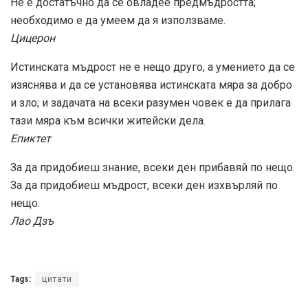
Не е достатъчно да се овладее предмъдростта;
необходимо е да умеем да я използваме.
Цицерон
Истинската мъдрост не е нещо друго, а умението да се
изяснява и да се установява истинската мяра за добро
и зло; и задачата на всеки разумен човек е да прилага
тази мяра към всички житейски дела.
Епиктет
За да придобиеш знание, всеки ден прибавяй по нещо.
За да придобиеш мъдрост, всеки ден изхвърляй по
нещо.
Лао Дзъ
Tags:
цитати