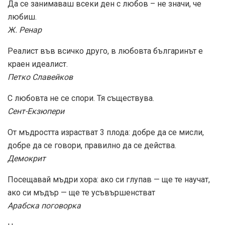
Да се занимаваш всеки ден с любов – не значи, че
любиш.
Ж. Ренар
Реалист във всичко друго, в любовта българинът е
краен идеалист.
Петко Славейков
С любовта не се спори. Тя съществува.
Сент-Екзюпери
От мъдростта израстват 3 плода: добре да се мисли,
добре да се говори, правилно да се действа.
Демокрит
Посещавай мъдри хора: ако си глупав — ще те научат,
ако си мъдър — ще те усъвършенстват
Арабска поговорка