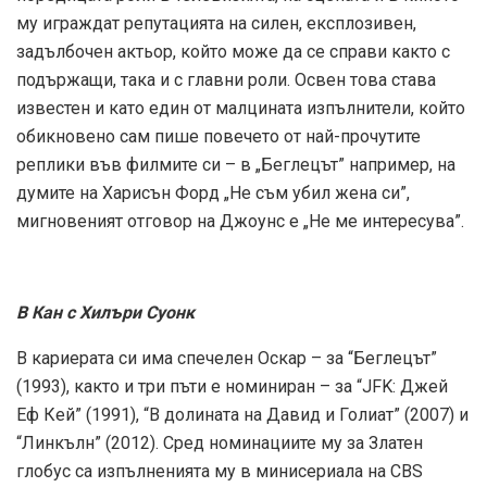
му играждат репутацията на силен, експлозивен,
задълбочен актьор, който може да се справи както с
подържащи, така и с главни роли. Освен това става
известен и като един от малцината изпълнители, който
обикновено сам пише повечето от най-прочутите
реплики във филмите си – в „Беглецът” например, на
думите на Харисън Форд „Не съм убил жена си”,
мигновеният отговор на Джоунс е „Не ме интересува”.
В Кан с Хилъри Суонк
В кариерата си има спечелен Оскар – за “Беглецът”
(1993), както и три пъти е номиниран – за “JFK: Джей
Еф Кей” (1991), “В долината на Давид и Голиат” (2007) и
“Линкълн” (2012). Сред номинациите му за Златен
глобус са изпълненията му в минисериала на CBS