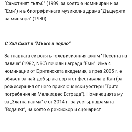
“Самотният гълъб” (1989, за което е номиниран и за
“Еми”) и в биографичната музикална драма “Дъщерята
на миньора” (1980).
С Уил Смит в “Мъже в черно”
За главната си роля в телевизионния филм “Песента на
палача” (1982, NBC) печели награда “Еми”. Има 4
номинации от Британската академия, а през 2005 г. е
обявен за най-добър актьор и от фестивала в Кан (за
режисирания от него приключенски уестърн “Трите
погребения на Мелкиадес Естрада”). Номинацията му
за „Златна палма” е от 2014 г., за уестърн драмата
“Водачът”, на която е режисьор и сценарист.