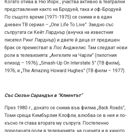
Когато отива в Ню Йорк , участва активно в театрални
представления както на Бродуей, така и оф-Бродуей.
По същото време (1971-1975) се снима и в един
дневен ТВ сериал – „One Life To Live”. Заедно със
съпругата си Кейт Ларднър (внучка на известния
писател Ринг Ларднър) и двете й деца от предишен
брак се преместват в Лос Анджелис. Там следват нови
роли в телевизията: „Ангелите на Чарли” (пилотния
епизод – 1976); „Smash-Up On Interstate 5” (ТВ филм),
1976; и „The Amazing Howard Hughes” (ТВ филм – 1977).
Със Сюзън Сарандън в “Клиентът”
През 1980 г., докато се снима във филма „Back Roads”,
Томи среща Кимбърлия Клофли, влюбва се в нея и по-
късно тя става втората му съпруга. Постепенно
поредицата роли в телевизията, на сцената и в киното