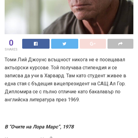
0
SHARES
Томи Лий Джоунс всъщност никога не е посещавал
актьорски курсове. Той получава стипендия и се
записва да учи в Харвард. Там като студент живее в
една стая с бъдещия вицепрезидент на САЩ Ал Гор.
Дипломира се с пълно отличие като бакалавър по
английска литература през 1969.
В “Очите на Лора Марс”, 1978