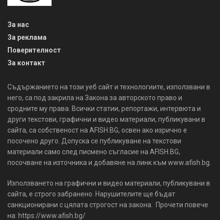
За нас
За реклама
Поверителност
За контакт
Съдържанието на този уеб сайт и технологиите, използвани в
него, са под закрила на Закона за авторското право и
сродните му права. Всички статии, репортажи, интервюта и
други текстови, графични и видео материали, публикувани в
сайта, са собственост на AFISH.BG, освен ако изрично е
посочено друго. Допуска се публикуване на текстови
материали само след писмено съгласие на AFISH.BG,
посочване на източника и добавяне на линк към www.afish.bg.
Използването на графични и видео материали, публикувани в
сайта, е строго забранено. Нарушителите ще бъдат
санкционирани с цялата строгост на закона. Прочети повече
на: https://www.afish.bg/