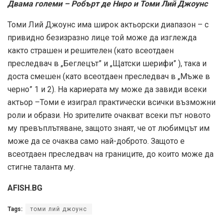
Двама големи – Робърт де Ниро и Томи Лий Джоунс
Томи Лий Джоунс има широк актьорски диапазон – с
привидно безизразно лице той може да изглежда
както страшен и решителен (като всеотдаен
преследвач в „Беглецът” и „Щатски шерифи” ), така и
доста смешен (като всеотдаен преследвач в „Мъже в
черно” 1 и 2). На кариерата му може да завиди всеки
актьор –Томи е изиграл практически всички възможни
роли и образи. Но зрителите очакват всеки път новото
му превъплътяване, защото знаят, че от любимцът им
може да се очаква само най-доброто. Защото е
всеотдаен преследвач на границите, до които може да
стигне таланта му.
AFISH.BG
Tags:
томи лий джоунс