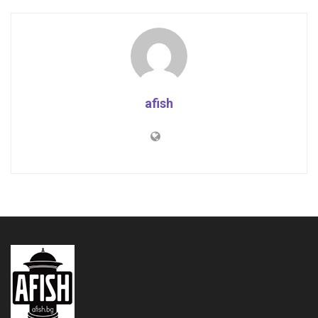
afish