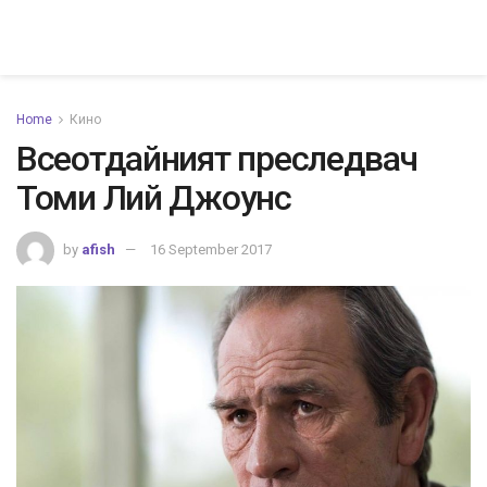
Home
Кино
Всеотдайният преследвач
Томи Лий Джоунс
by
afish
16 September 2017