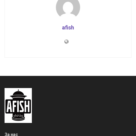
afish
За нас