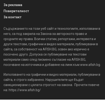
За реклама
Поверителност
За контакт
Съдържанието на този уеб сайт и технологиите, използвани в
него, са под закрила на Закона за авторското право и
сродните му права. Всички статии, репортажи, интервюта и
други текстови, графични и видео материали, публикувани в
сайта, са собственост на AFISH.BG, освен ако изрично е
посочено друго. Допуска се публикуване на текстови
материали само след писмено съгласие на AFISH.BG,
посочване на източника и добавяне на линк към www.afish.bg.
Използването на графични и видео материали, публикувани в
сайта, е строго забранено. Нарушителите ще бъдат
санкционирани с цялата строгост на закона. Прочети повече
на: https://www.afish.bg/