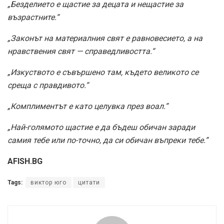
„Безделието е щастие за децата и нещастие за
възрастните.“
„Законът на материалния свят е равновесието, а на
нравствения свят — справедливостта.“
„Изкуството е съвършено там, където великото се
среща с правдивото.“
„Комплиментът е като целувка през воал.”
„Най-голямото щастие е да бъдеш обичан заради
самия тебе или по-точно, да си обичан въпреки тебе.”
AFISH.BG
Tags:
виктор юго
цитати