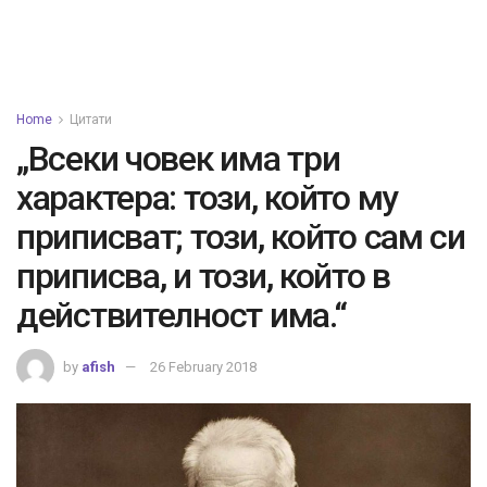
Home
Цитати
„Всеки човек има три
характера: този, който му
приписват; този, който сам си
приписва, и този, който в
действителност има.“
by
afish
26 February 2018