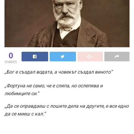
0
SHARES
„Бог е създал водата, а човекът създал виното“
„Фортуна не само, че е сляпа, но ослепява и
любимците си.”
„Да се оправдаеш с лошите дела на другите, е все едно
да се миеш с кал.“