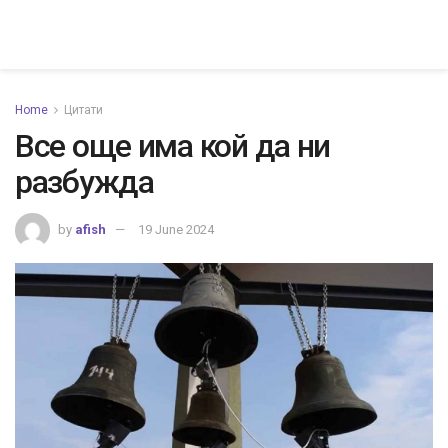
Home
Цитати
Все още има кой да ни
разбужда
by
afish
19 June 2024