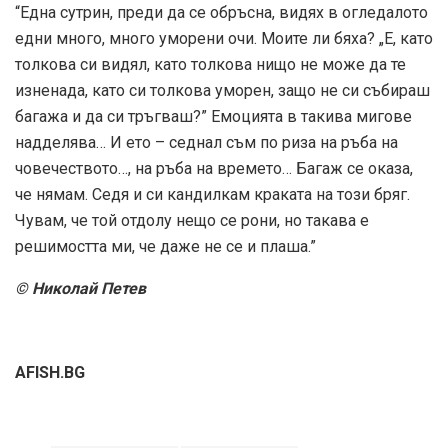
“Една сутрин, преди да се обръсна, видях в огледалото
едни много, много уморени очи. Моите ли бяха? „Е, като
толкова си видял, като толкова нищо не може да те
изненада, като си толкова уморен, защо не си събираш
багажа и да си тръгваш?” Емоцията в такива мигове
надделява… И ето – седнал съм по риза на ръба на
човечеството…, на ръба на времето… Багаж се оказа,
че нямам. Седя и си кандилкам краката на този бряг.
Чувам, че той отдолу нещо се рони, но такава е
решимостта ми, че даже не се и плаша.”
© Николай Петев
AFISH.BG