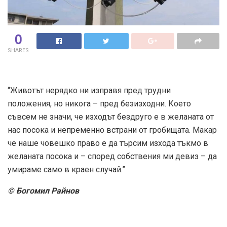
0
SHARES
“Животът нерядко ни изправя пред трудни
положения, но никога – пред безизходни. Което
съвсем не значи, че изходът бездруго е в желаната от
нас посока и непременно встрани от гробищата. Макар
че наше човешко право е да търсим изхода тъкмо в
желаната посока и – според собствения ми девиз – да
умираме само в краен случай.”
© Богомил Райнов