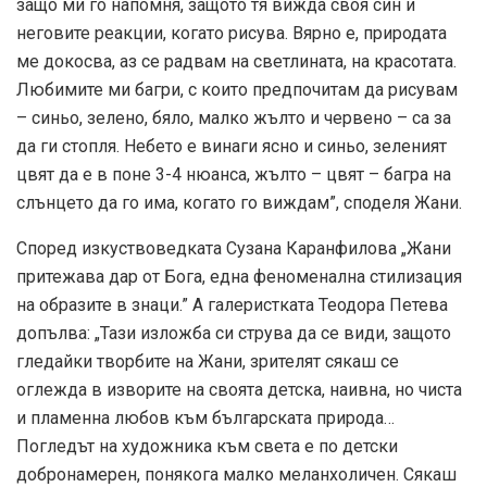
защо ми го напомня, защото тя вижда своя син и
неговите реакции, когато рисува. Вярно е, природата
ме докосва, аз се радвам на светлината, на красотата.
Любимите ми багри, с които предпочитам да рисувам
– синьо, зелено, бяло, малко жълто и червено – са за
да ги стопля. Небето е винаги ясно и синьо, зеленият
цвят да е в поне 3-4 нюанса, жълто – цвят – багра на
слънцето да го има, когато го виждам”, споделя Жани.
Според изкуствоведката Сузана Каранфилова „Жани
притежава дар от Бога, една феноменална стилизация
на образите в знаци.” А галеристката Теодора Петева
допълва: „Тази изложба си струва да се види, защото
гледайки творбите на Жани, зрителят сякаш се
оглежда в изворите на своята детска, наивна, но чиста
и пламенна любов към българската природа…
Погледът на художника към света е по детски
добронамерен, понякога малко меланхоличен. Сякаш