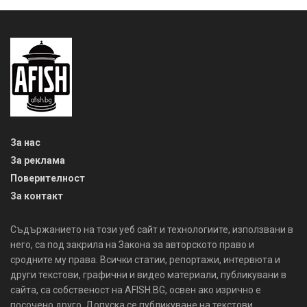
За нас
За реклама
Поверителност
За контакт
Съдържанието на този уеб сайт и технологиите, използвани в
него, са под закрила на Закона за авторското право и
сродните му права. Всички статии, репортажи, интервюта и
други текстови, графични и видео материали, публикувани в
сайта, са собственост на AFISH.BG, освен ако изрично е
посочено друго. Допуска се публикуване на текстови