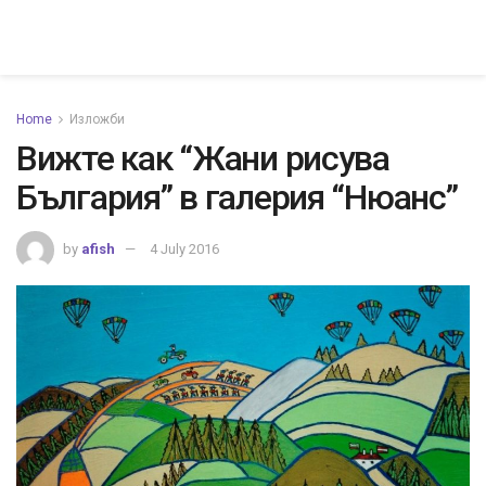
Home
Изложби
Вижте как “Жани рисува
България” в галерия “Нюанс”
by
afish
4 July 2016