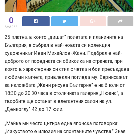
0
SHARES
25 платна, в които „дишат” полетата и планините на
България, е събрал в най-новата си колекция
художникът Иван Михайлов-Жани. Подбрал е най-
доброто от поредната си обиколка из страната, при
която в характерния си стил с четка и бои пресъздава
любими кътчета, привлекли погледа му. Вернисажът
за изложбата „Жани рисува България” е на 6 юли от
18:30 до 20:30 часа в столичната галерия „Нюанс”, а
творбите ще останат в елегантния салон на ул.
„Денкоглу” 42 до 17 юли.
„Майка ми често цитира една японска поговорка:
„Изкуството е илюзия на спонтанните чувства.” Зная