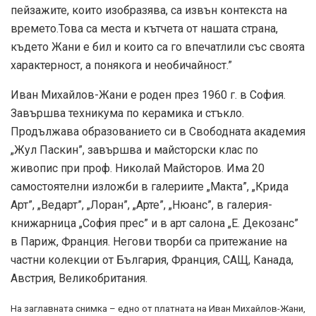
пейзажите, които изобразява, са извън контекста на
времето.Това са места и кътчета от нашата страна,
където Жани е бил и които са го впечатлили със своята
характерност, а понякога и необичайност.”
Иван Михайлов-Жани е роден през 1960 г. в София.
Завършва техникума по керамика и стъкло.
Продължава образованието си в Свободната академия
„Жул Паскин”, завършва и майсторски клас по
живопис при проф. Николай Майсторов. Има 20
самостоятелни изложби в галериите „Макта”, „Крида
Арт”, „Ведарт”, „Лоран”, „Арте”, „Нюанс”, в галерия-
книжарница „София прес” и в арт салона „Е. Декозанс”
в Париж, Франция. Негови творби са притежание на
частни колекции от България, Франция, САЩ, Канада,
Австрия, Великобритания.
На заглавната снимка – едно от платната на Иван Михайлов-Жани,