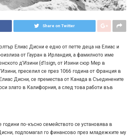
Share on Twitter
олтър Елиас Дисни е едно от петте деца на Елиас и
оизлиза от Гауран в Ирландия, а фамилното име
нското д’Изини (d’Isign, от Изини сюр Мер в
’Изини, преселил се през 1066 година от Франция в
 Елиас Дисни, се премества от Канада в Съединените
рси злато в Калифорния, а след това работи във
е години по-късно семейството се установява в
 Дисни, подпомагал го финансово през младежките му