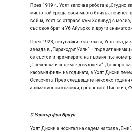
През 1919 г., Уолт започва работа в „Студио 
място той среща своя много близък приятел 
война, Уолт се отправя към Холивуд с молив, 
със своя брат и Уб Айуъркс и други аниматор
През 1928, пътувайки във влака, Уолт създав
звезда в „Параходът Уили“ – първият анимаци
се състои и премиерата на първия пълномет
„Снежанка и седемте джуджета“. Доскоро нари
касовия филм на годината, а Уолт Дисни печ
Оскарчета. През следващите няколко години
анимационни класики, сред които Пинокио, Ф
С Уорнър фон Браун
Уолт Дисни е носител на седем награда „Еми“,