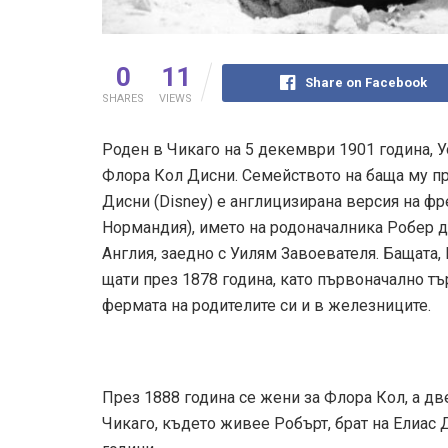
0
11
Share on Facebook
SHARES
VIEWS
Роден в Чикаго на 5 декември 1901 година, У
Флора Кол Дисни. Семейството на баща му пр
Дисни (Disney) е англицизирана версия на фре
Нормандия), името на родоначалника Робер д
Англия, заедно с Уилям Завоевателя. Бащата,
щати през 1878 година, като първоначално тъ
фермата на родителите си и в железниците.
През 1888 година се жени за Флора Кол, а дв
Чикаго, където живее Робърт, брат на Елиас