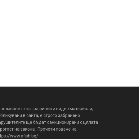
зползването на графични и видео материали,
бликувани в сайта, е строго забранено.
арушителите ще бъдат санкционирани с цялата
рогост на закона. Прочети повече на:
tps://www.afish.bg/