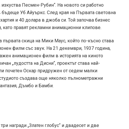
за изкуства Песмен-Рубин“. На новото си работно
в бъдеще Уб Айуъркс. След края на Първата световна
хартия и 40 долара в джоба си. Той започва бизнес
и, като правят рекламни анимационни клипове.
а първата скица на Мики Маус, който по-късно става
онен филм със звук. На 21 декември, 1937 година,
ражен анимационен филм в историята на киното
чан „лудостта на Дисни“, проектът става най-
ели почетен Оскар придружен от седем малки
 студиото създава още няколко пълнометражни
антазия, Дъмбо и Бамби.
 три награди „Златен глобус“ и двадесет и две