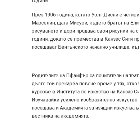
години.
През 1906 година, когато Уолт Дисни е чети
Марселин, щата Мисури, където братът на Елиа
рисуването и дори продава свои рисунки на 
години, докато се премества в Канзас Сити пр
посещават Бентънското начално училище, къд
Родителите на Пфайфър са почитатели на теат
дълго той прекарва повече време у тях, отк
курсове в Института по изкуство на Канзас Си
Изучавайки усилено изобразително изкуство
посещава и Академията за изящни изкуства в 
вестника на академията.