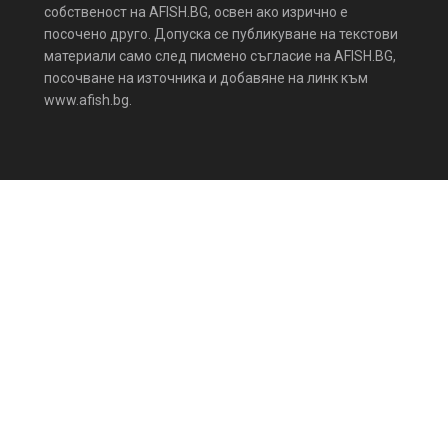
собственост на AFISH.BG, освен ако изрично е
посочено друго. Допуска се публикуване на текстови
материали само след писмено съгласие на AFISH.BG,
посочване на източника и добавяне на линк към
www.afish.bg.