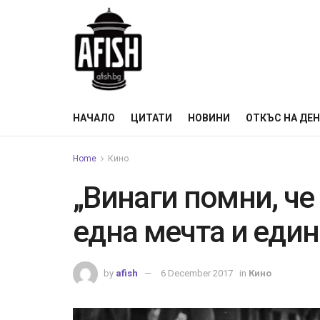
НАЧАЛО
ЦИТАТИ
НОВИНИ
ОТКЪС НА ДЕ
Home
Кино
„Винаги помни, че
една мечта и еди
by
afish
6 December 2017
in
Кино