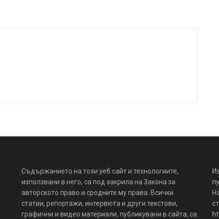
Съдържанието на този уеб сайт и технологиите,
И
използвани в него, са под закрила на Закона за
пу
авторското право и сродните му права. Всички
Н
статии, репортажи, интервюта и други текстови,
ст
графични и видео материали, публикувани в сайта, са
ht