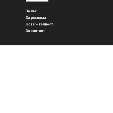
За нас
За реклама
Поверителност
За контакт