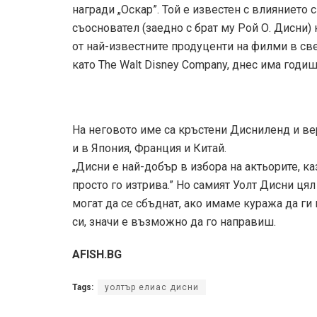
награди „Оскар”. Той е известен с влиянието 
съосновател (заедно с брат му Рой О. Дисни) 
от най-известните продуценти на филми в све
като The Walt Disney Company, днес има годи
На неговото име са кръстени Дисниленд и ве
и в Япония, Франция и Китай.
„Дисни е най-добър в избора на актьорите, ка
просто го изтрива.” Но самият Уолт Дисни ця
могат да се сбъднат, ако имаме куража да г
си, значи е възможно да го направиш.
AFISH.BG
Tags:
уолтър елиас дисни