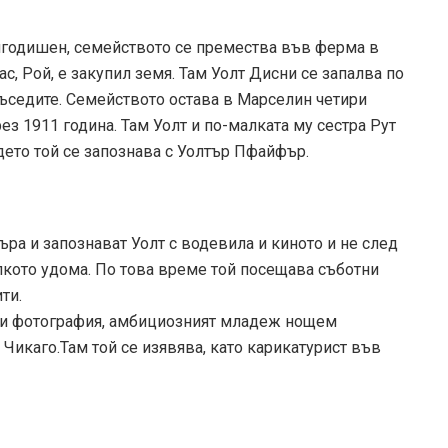
ригодишен, семейството се премества във ферма в
с, Рой, е закупил земя. Там Уолт Дисни се запалва по
съседите. Семейството остава в Марселин четири
ез 1911 година. Там Уолт и по-малката му сестра Рут
ето той се запознава с Уолтър Пфайфър.
ъра и запознават Уолт с водевила и киното и не след
олкото удома. По това време той посещава съботни
ти.
 и фотография, амбициозният младеж нощем
Чикаго.Там той се изявява, като карикатурист във