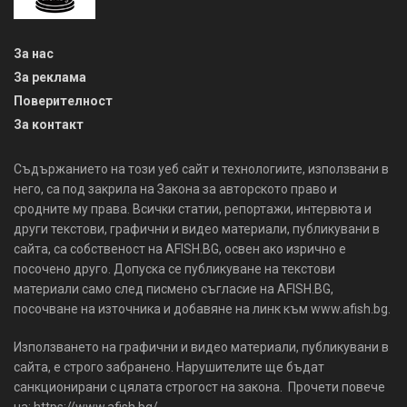
За нас
За реклама
Поверителност
За контакт
Съдържанието на този уеб сайт и технологиите, използвани в
него, са под закрила на Закона за авторското право и
сродните му права. Всички статии, репортажи, интервюта и
други текстови, графични и видео материали, публикувани в
сайта, са собственост на AFISH.BG, освен ако изрично е
посочено друго. Допуска се публикуване на текстови
материали само след писмено съгласие на AFISH.BG,
посочване на източника и добавяне на линк към www.afish.bg.
Използването на графични и видео материали, публикувани в
сайта, е строго забранено. Нарушителите ще бъдат
санкционирани с цялата строгост на закона. Прочети повече