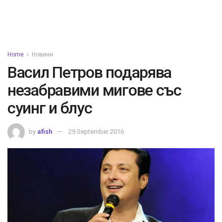
Home
Новини
Васил Петров подарява
незабравими мигове със
суинг и блус
by
afish
29 September 2016