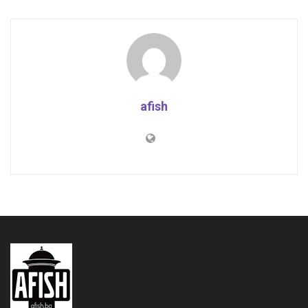
afish