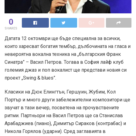
0
SHARES
Датата 12 октомври ще бъде специална за всички,
които харесват богатия тембър, дълбочината на гласа и
невероятна вокална техника на „българския Франк
Синатра” – Васил Петров. Тогава в София лайф клуб
големия джаз и поп вокалист ще представи новия си
проект „Swing & blues”.
Класики на Дюк Елингтън, Гершуин, Жубим, Кол
Портър и много други забележителни композитори ще
звучат в тази вечер, посветена на прочувствените
ритми. Партньори на Васил Петров ще са Станислав
Арабаджиев (пиано), Димитър Сираков (контрабас) и
Никола Горялов (ударни). Сред заглавията в