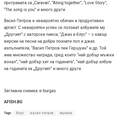
програмата са „Caravan”, “Along together”, “Love Story”,
“The song is you” и много други.
Васил Петров е невероятно обичан и продуктивен
артист. С невероятен успех се ползват албумите му
„Другият“ с авторски пиеси, “Джаз и блус” – с кавър
версии на песни на добре познати поп и джаз
изпълнители, “Васил Петров пее Гершуин” и др. Той
има множество награди, сред които “най-добър мъжки
вокал”, “най-добър хит на годината”, “най-добър албум
на годината за „Другият“ и много други.
Заглавна снимка: e-burgas.
AFISH.BG
Tags:
блус
васил петров
музика