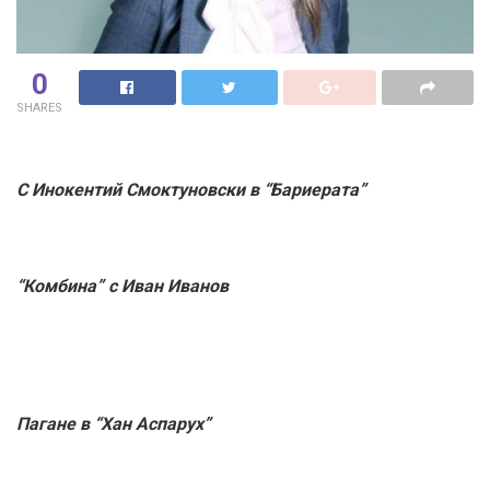
0
SHARES
С Инокентий Смоктуновски в “Бариерата”
“Комбина” с Иван Иванов
Пагане в “Хан Аспарух”