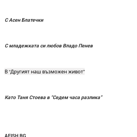
С Асен Блатечки
С младежката си любов Владо Пенев
В “Другият наш възможен живот”
Като Таня Стоева в “Седем часа разлика”
AFISH.BG