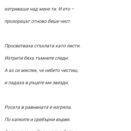
изтриваше над мене ти. И ето –
прозорецът отново беше чист.
Просветваха стъхлата като листи.
Изтрити бяха тъмните следи.
А аз си мислех, че небето чистиш,
и падаха в ръцете ми звезди.
Росата в равнината е изгряла.
По капките и сребърни вървя.