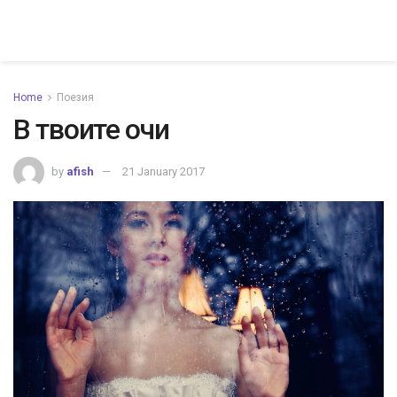
Home
Поезия
В твоите очи
by
afish
21 January 2017