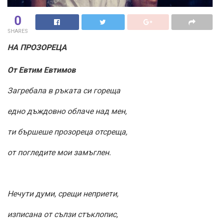
0
SHARES
НА ПРОЗОРЕЦА
От Евтим Евтимов
Загребала в ръката си гореща
едно дъждовно облаче над мен,
ти бършеше прозореца отсреща,
от погледите мои замъглен.
Нечути думи, срещи неприети,
изписана от сълзи стъклопис,