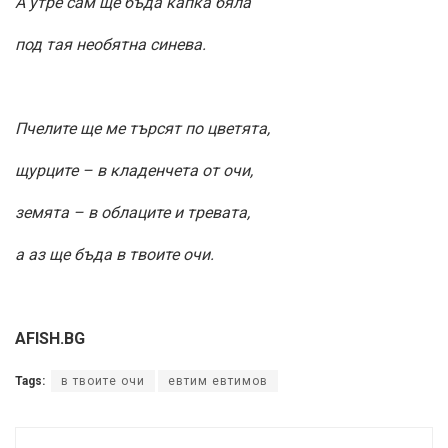
А утре сам ще бъда капка бяла
под тая необятна синева.
Пчелите ще ме търсят по цветята,
щурците – в кладенчета от очи,
земята – в облаците и тревата,
а аз ще бъда в твоите очи.
AFISH.BG
Tags:
в твоите очи
евтим евтимов