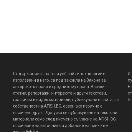
Съдържанието на този уеб сайт и технологиите,
И
използвани в него, са под закрила на Закона за
пу
авторското право и сродните му права. Всички
Н
статии, репортажи, интервюта и други текстови,
ст
графични и видео материали, публикувани в сайта, са
ht
собственост на AFISH.BG, освен ако изрично е
посочено друго. Допуска се публикуване на текстови
материали само след писмено съгласие на AFISH.BG,
посочване на източника и добавяне на линк към