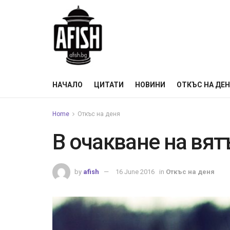
НАЧАЛО
ЦИТАТИ
НОВИНИ
ОТКЪС НА ДЕ
Home
Откъс на деня
В очакване на вят
by
afish
16 June 2016
in
Откъс на деня