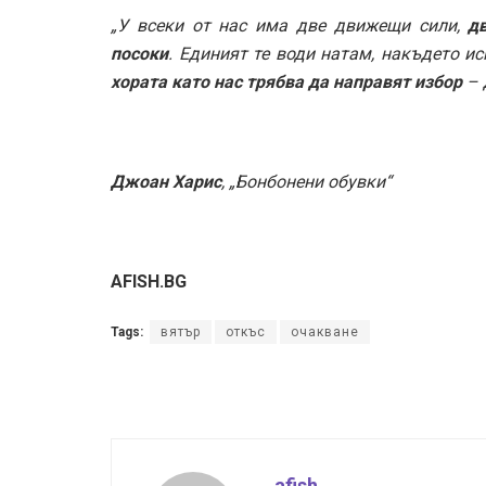
„У всеки от нас има две движещи сили,
д
посоки
. Единият те води натам, накъдето и
хората като нас трябва да направят избор
– 
Джоан Харис
, „Бонбонени обувки“
AFISH.BG
Tags:
вятър
откъс
очакване
afish