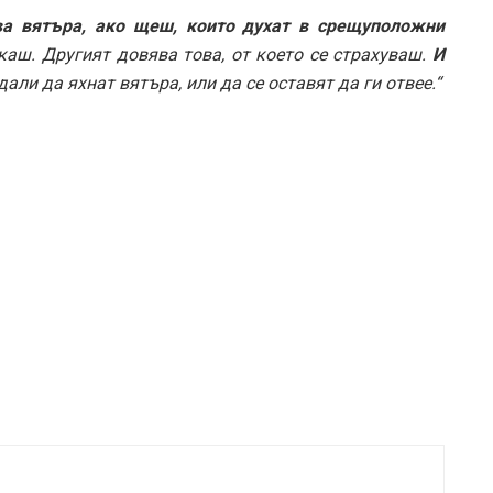
ва вятъра, ако щеш, които духат в срещуположни
скаш. Другият довява това, от което се страхуваш.
И
дали да яхнат вятъра, или да се оставят да ги отвее.“