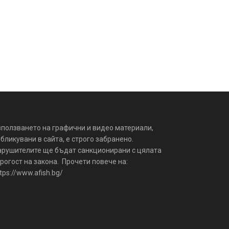
зползването на графични и видео материали,
бликувани в сайта, е строго забранено.
арушителите ще бъдат санкционирани с цялата
рогост на закона. Прочети повече на:
tps://www.afish.bg/