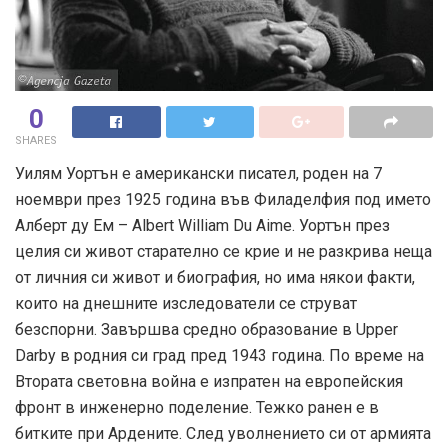
0
SHARES
Уилям Уортън е американски писател, роден на 7
ноември през 1925 година във Филаделфия под името
Алберт ду Ем – Albert William Du Aime. Уортън през
целия си живот старателно се крие и не разкрива неща
от личния си живот и биография, но има някои факти,
които на днешните изследователи се струват
безспорни. Завършва средно образование в Upper
Darby в родния си град пред 1943 година. По време на
Втората световна война е изпратен на европейския
фронт в инженерно поделение. Тежко ранен е в
битките при Ардените. След уволнението си от армията