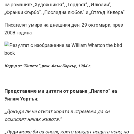
на романите „Художникът“, „Гордост“, „Илюзии“,
„Франки Фърбо“, „Последна любов“ и „Отвъд Килера“.
Писателят умира на днешния ден, 29 октомври, през
2008 година.
Кадър от “Пилето”, реж. Алън Паркър, 1984 г.
Представяме ми цитати от романа ,,Пилето” на
Уилям Уортън:
„Докъде ли не стигат хората в стремежа да си
осмислят някак живота.“
„Луди може би са онези, които виждат нещата ясно, но