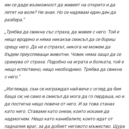
им се даде възможност да живеят на открито и да
летят на воля? Не зная. Но се надявам един ден да
разбера.“
„Трябва да свикна със страха, да живея с него. Той е
нещо вродено и няма никакъв смисъл да се бориш
срещу него. Да не е страхът, никога не можем да
бъдем преуспяващи животни. Човек няма защо да се
срамува от страха. Подобно на играта и болката, той е
нещо естествено, нещо необходимо. Трябва да свикна
с него.“
„Изглежда, съм се изграждал най-вече с оглед да бия
баща си; не само в смисъл да мога да го пердаша, но и
да постигна нещо повече от него. И за това станах
като него. Ставаме като онези, които искаме да
надмогнем. Нещо като канибалите, които ядат от
падналия враг, за да добият неговото мъжество. Щура