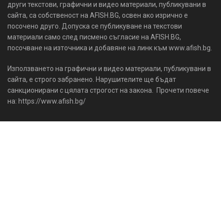
други текстови, графични и видео материали, публикувани в
сайта, са собственост на AFISH.BG, освен ако изрично е
посочено друго. Допуска се публикуване на текстови
материали само след писмено съгласие на AFISH.BG,
посочване на източника и добавяне на линк към www.afish.bg.
Използването на графични и видео материали, публикувани в
сайта, е строго забранено. Нарушителите ще бъдат
санкционирани с цялата строгост на закона. Прочети повече
на: https://www.afish.bg/