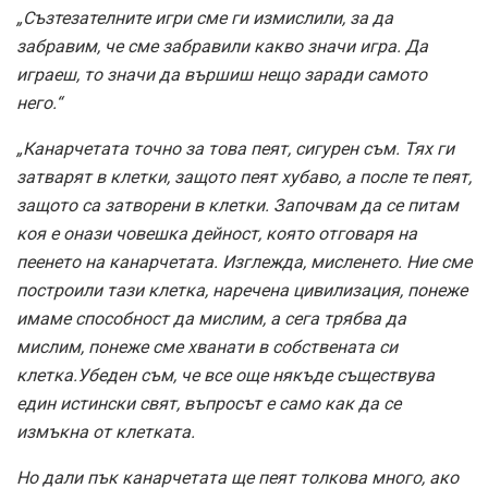
„Съзтезателните игри сме ги измислили, за да
забравим, че сме забравили какво значи игра. Да
играеш, то значи да вършиш нещо заради самото
него.“
„Канарчетата точно за това пеят, сигурен съм. Тях ги
затварят в клетки, защото пеят хубаво, а после те пеят,
защото са затворени в клетки. Започвам да се питам
коя е онази човешка дейност, която отговаря на
пеенето на канарчетата. Изглежда, мисленето. Ние сме
построили тази клетка, наречена цивилизация, понеже
имаме способност да мислим, а сега трябва да
мислим, понеже сме хванати в собствената си
клетка.Убеден съм, че все още някъде съществува
един истински свят, въпросът е само как да се
измъкна от клетката.
Но дали пък канарчетата ще пеят толкова много, ако