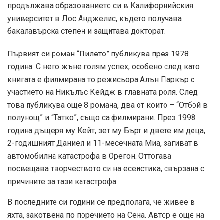
продължава образованието си в Калифорнийския
университет в Лос Анджелис, където получава
бакалавърска степен и защитава докторат.
Първият си роман “Пилето” публикува през 1978
година. С него жъне голям успех, особено след като
книгата е филмирана то режисьора Алън Паркър с
участието на Никълъс Кейдж в главната роля. След
това публикува още 8 романа, два от които – “Отбой в
полунощ” и “Татко”, също са филмирани. През 1998
година дъщеря му Кейт, зет му Бърт и двете им деца,
2-годишният Даниел и 11-месечната Миа, загиват в
автомобилна катастрофа в Орегон. Оттогава
посвещава творчеството си на есеистика, свързана с
причините за тази катастрофа.
В последните си години се предполага, че живее в
яхта, закотвена по поречието на Сена. Автор е още на