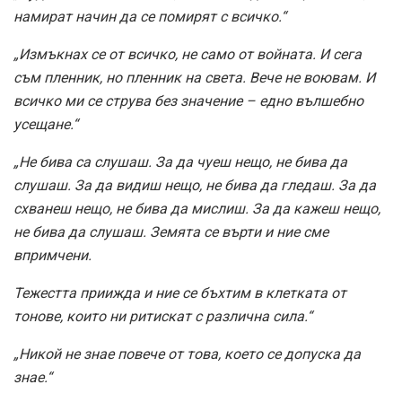
намират начин да се помирят с всичко.“
„Измъкнах се от всичко, не само от войната. И сега
съм пленник, но пленник на света. Вече не воювам. И
всичко ми се струва без значение – едно вълшебно
усещане.“
„Не бива са слушаш. За да чуеш нещо, не бива да
слушаш. За да видиш нещо, не бива да гледаш. За да
схванеш нещо, не бива да мислиш. За да кажеш нещо,
не бива да слушаш. Земята се върти и ние сме
впримчени.
Тежестта приижда и ние се бъхтим в клетката от
тонове, които ни ритискат с различна сила.“
„Никой не знае повече от това, което се допуска да
знае.“