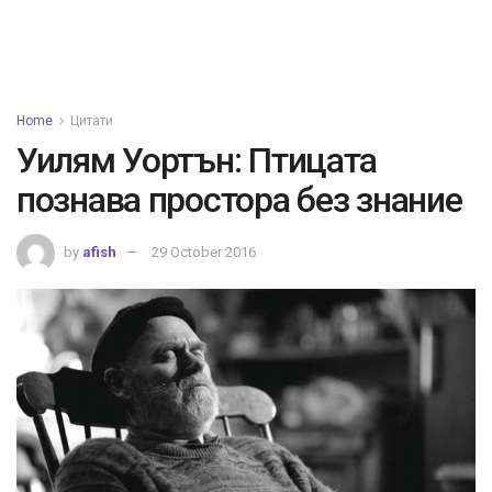
Home
Цитати
Уилям Уортън: Птицата
познава простора без знание
by
afish
29 October 2016