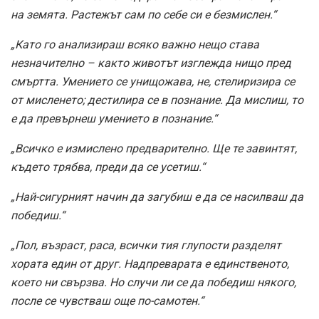
на земята. Растежът сам по себе си е безмислен.“
„Като го анализираш всяко важно нещо става
незначително – както животът изглежда нищо пред
смъртта. Умението се унищожава, не, стелиризира се
от мисленето; дестилира се в познание. Да мислиш, то
е да превърнеш умението в познание.“
„Всичко е измислено предварително. Ще те завинтят,
където трябва, преди да се усетиш.“
„Най-сигурният начин да загубиш е да се насилваш да
победиш.“
„Пол, възраст, раса, всички тия глупости разделят
хората един от друг. Надпреварата е единственото,
което ни свързва. Но случи ли се да победиш някого,
после се чувстваш още по-самотен.“