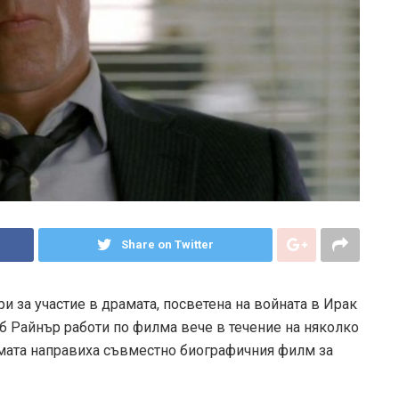
Share on Twitter
 за участие в драмата, посветена на войната в Ирак
Роб Райнър работи по филма вече в течение на няколко
амата направиха съвместно биографичния филм за