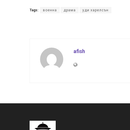
Tags:
военна
драма
уди харелсън
afish