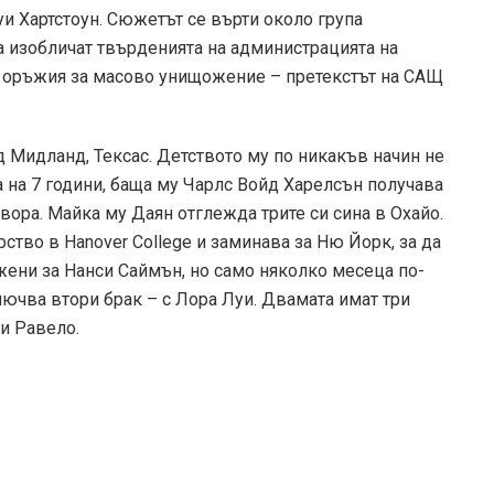
и Хартстоун. Сюжетът се върти около група
а изобличат твърденията на администрацията на
 оръжия за масово унищожение – претекстът на САЩ
ад Мидланд, Тексас. Детството му по никакъв начин не
 на 7 години, баща му Чарлс Войд Харелсън получава
вора. Майка му Даян отглежда трите си сина в Охайо.
ство в Hanover College и заминава за Ню Йорк, за да
 жени за Нанси Саймън, но само няколко месеца по-
лючва втори брак – с Лора Луи. Двамата имат три
и Равело.