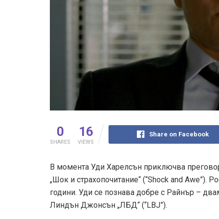
0
16
Share on Facebook
SHARES
VIEWS
В момента Уди Харелсън приключва преговори
„Шок и страхопочитание“ (“Shock and Awe”). 
години. Уди се познава добре с Райнър – дв
Линдън Джонсън „ЛБД“ (“LBJ”).