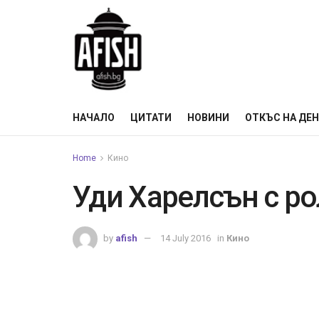
НАЧАЛО
ЦИТАТИ
НОВИНИ
ОТКЪС НА ДЕ
Home
Кино
Уди Харелсън с р
by
afish
14 July 2016
in
Кино