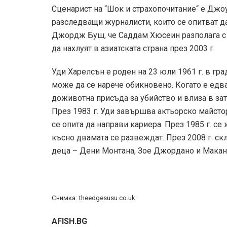
Сценарист на “Шок и страхопочитание“ е Джоу
разследващи журналисти, които се опитват д
Джордж Буш, че Саддам Хюсеин разполага с
да нахлуят в азиатската страна през 2003 г.
Уди Харелсън е роден на 23 юли 1961 г. в гр
може да се нарече обикновено. Когато е едва
доживотна присъда за убийство и влиза в зат
През 1983 г. Уди завършва актьорско майстор
се опита да направи кариера. През 1985 г. се
късно двамата се развеждат. През 2008 г. ск
деца – Дени Монтана, Зое Джордано и Макан
Снимка: theedgesusu.co.uk
AFISH.BG