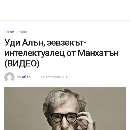
Home
Кино
Уди Алън, зевзекът-
интелектуалец от Манхатън
(ВИДЕО)
by
afish
1 December 2016