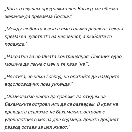
„Когато слушам продължително Вагнер, ме обзема
желание да превзема Полша.“
„Между любовта и секса има голяма разлика: сексът
премахва чувството на неловкост, а любовта го
поражда.“
„Накратко за оралната контрацепция. Поканих едно
момиче да легне с мен и тя каза “не”“.
„Не стига, че няма Господ, но опитайте да намерите
водопроводчик през уикенда.“
„Обмисляхме какво да правим: да отидем на
Бахамските острови или да се разведем. В края на
краищата решихме, че Бахамските острови е
удоволствие само за две седмици, докато добрият
развод остава за цял живот.“