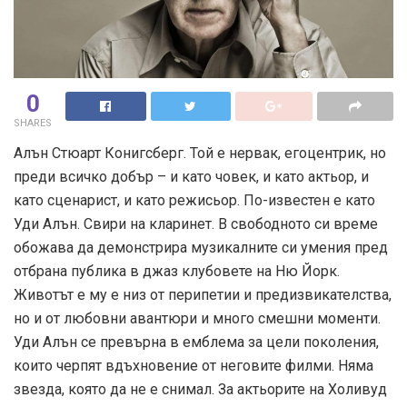
0
SHARES
Алън Стюарт Конигсберг. Той е нервак, егоцентрик, но
преди всичко добър – и като човек, и като актьор, и
като сценарист, и като режисьор. По-известен е като
Уди Алън. Свири на кларинет. В свободното си време
обожава да демонстрира музикалните си умения пред
отбрана публика в джаз клубовете на Ню Йорк.
Животът е му е низ от перипетии и предизвикателства,
но и от любовни авантюри и много смешни моменти.
Уди Алън се превърна в емблема за цели поколения,
които черпят вдъхновение от неговите филми. Няма
звезда, която да не е снимал. За актьорите на Холивуд