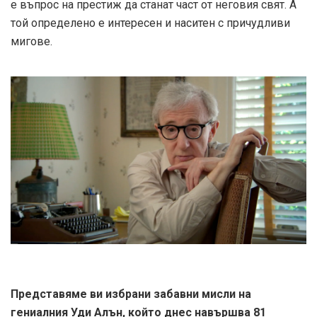
е въпрос на престиж да станат част от неговия свят. А
той определено е интересен и наситен с причудливи
мигове.
Представяме ви избрани забавни мисли на
гениалния Уди Алън, който днес навършва 81