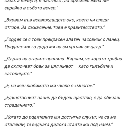
събота вечер и, в частност, да бръснеш жена не-
еврейка в събота вечер.“
„Вярвам във всевиждащото око, което ни следи
отгоре. За съжаление, това е правителството.“
„Гордея се с този прекрасен златен часовник с ланец.
Продаде ми го дядо ми на смъртния си одър.“
„Държа на старите правила. Вярвам, че хората трябва
да сключват брак за цял живот – като гълъбите и
католиците.“
„Е, на мен любимото ми число е «много».“
„Единственият начин да бъдеш щастлив, е да обичаш
страданието.“
„Когато до родителите ми достигна слухът, че са ме
отвлекли, те веднага дадоха стаята ми под наем.“