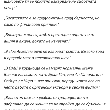
шансовете ти за приятно изкарване на съботната
вечер.“
„Богатството е за предпочитане пред бедността, но
само по финансови причини.“
„Брокерът е човек, който прехвърля парите ви от
акция в акция, докато не изчезнат.“
„В Лос Анжелис вече не извозват сметта. Вместо това
я преработват в телевизионно шоу.“
„В САЩ е трудно да се намерят нормални мъже.
Всички изглеждат като Брад Пит, или Ал Пачино, или
Робърт де Ниро – все причини, поради които все по-
често работя с британски актьори в своите филми.“
„Възпитан съм в еврейската традиция, която
забранява да се жениш за не-еврейка, да се бръснеш в