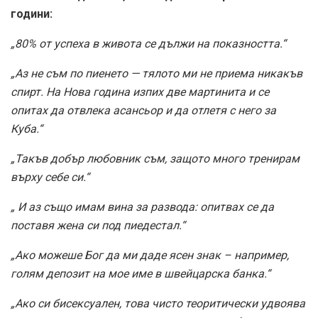
години:
„80% от успеха в живота се дължи на показността.“
„Аз не съм по пиенето — тялото ми не приема никакъв
спирт. На Нова година изпих две мартинита и се
опитах да отвлека асансьор и да отлетя с него за
Куба.“
„Такъв добър любовник съм, защото много тренирам
върху себе си.“
„ И аз също имам вина за развода: опитвах се да
поставя жена си под пиедестал.“
„Ако можеше Бог да ми даде ясен знак – например,
голям депозит на мое име в швейцарска банка.“
„Ако си бисексуален, това чисто теоритически удвоява