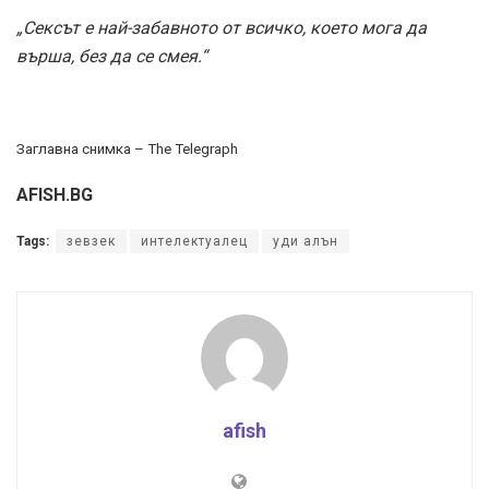
„Сексът е най-забавното от всичко, което мога да
върша, без да се смея.“
Заглавна снимка – The Telegraph
AFISH.BG
Tags:
зевзек
интелектуалец
уди алън
afish