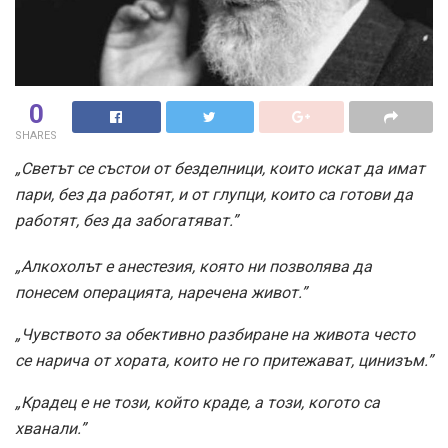
0
SHARES
„Светът се състои от безделници, които искат да имат
пари, без да работят, и от глупци, които са готови да
работят, без да забогатяват.”
„Алкохолът е анестезия, която ни позволява да
понесем операцията, наречена живот.”
„Чувството за обективно разбиране на живота често
се нарича от хората, които не го притежават, цинизъм.”
„Крадец е не този, който краде, а този, когото са
хванали.”