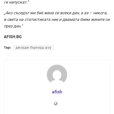
ги напускат.”
„Ако съседът ми бие жена си всеки ден, а аз – никога,
в света на статистиката ние и двамата бием жените си
през ден.”
AFISH.BG
Tags:
джордж бърнард шоу
afish