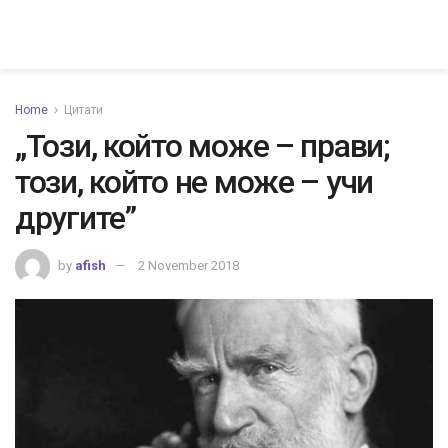
Home
Цитати
„Този, който може – прави;
този, който не може – учи
другите”
by
afish
2 November 2018