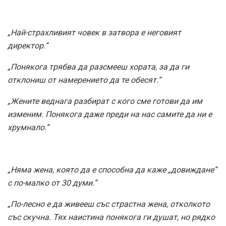
„Най-страхливият човек в затвора е неговият
директор.”
„Понякога трябва да разсмееш хората, за да ги
отклониш от намерението да те обесят.”
„Жените веднага разбират с кого сме готови да им
изменим. Понякога даже преди на нас самите да ни е
хрумнало.”
„Няма жена, която да е способна да каже „довиждане”
с по-малко от 30 думи.”
„По-лесно е да живееш със страстна жена, отколкото
със скучна. Тях наистина понякога ги душат, но рядко