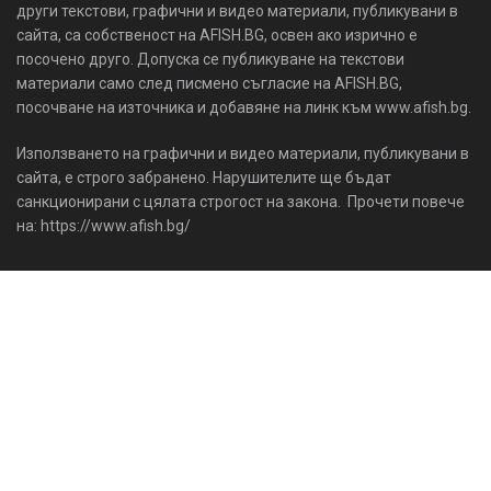
други текстови, графични и видео материали, публикувани в
сайта, са собственост на AFISH.BG, освен ако изрично е
посочено друго. Допуска се публикуване на текстови
материали само след писмено съгласие на AFISH.BG,
посочване на източника и добавяне на линк към www.afish.bg.
Използването на графични и видео материали, публикувани в
сайта, е строго забранено. Нарушителите ще бъдат
санкционирани с цялата строгост на закона. Прочети повече
на: https://www.afish.bg/