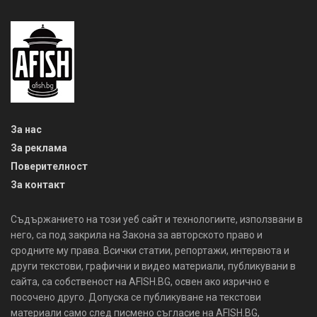
него, са под закрила на Закона за авторското право и
сродните му права. Всички статии, репортажи, интервюта и
други текстови, графични и видео материали, публикувани в
сайта, са собственост на AFISH.BG, освен ако изрично е
посочено друго. Допуска се публикуване на текстови
материали само след писмено съгласие на AFISH.BG,
посочване на източника и добавяне на линк към www.afish.bg.
Използването на графични и видео материали, публикувани в
сайта, е строго забранено. Нарушителите ще бъдат
санкционирани с цялата строгост на закона. Прочети повече
на: https://www.afish.bg/