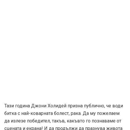
Тази година Джони Холидей призна публично, че води
битка с най-коварната болест, рака. Да му пожелаем
да излезе победител, такъв, какъвто го познаваме от
сцената и екрана! И да продължи да празнува живота
си.
AFISH.BG
Tags:
джони холидей
жанфилип смет
afish