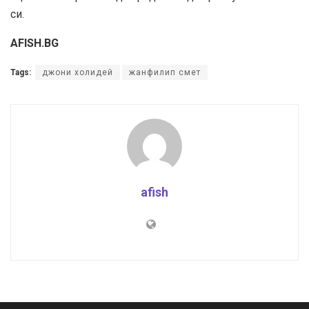
За нас
За реклама
Поверителност
За контакт
Съдържанието на този уеб сайт и технологиите, използвани в