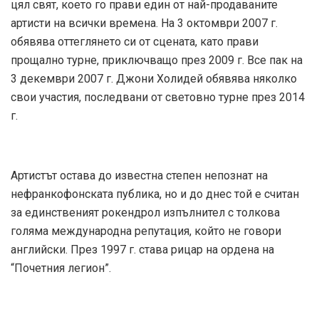
цял свят, което го прави един от най-продаваните
артисти на всички времена. На 3 октомври 2007 г.
обявява оттеглянето си от сцената, като прави
прощално турне, приключващо през 2009 г. Все пак на
3 декември 2007 г. Джони Холидей обявява няколко
свои участия, последвани от световно турне през 2014
г.
Артистът остава до известна степен непознат на
нефранкофонската публика, но и до днес той е считан
за единственият рокендрол изпълнител с толкова
голяма международна репутация, който не говори
английски. През 1997 г. става рицар на ордена на
“Почетния легион”.