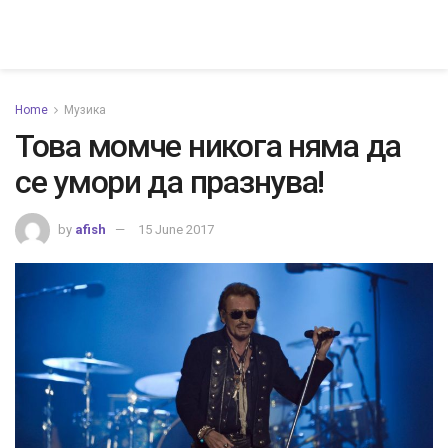
Home
Музика
Това момче никога няма да
се умори да празнува!
by
afish
15 June 2017