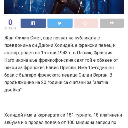
0
SHARES
Жан-Филип Смет, още познат на публиката с
псевдонима си Джони Холидей, е френски певец и
актьор, роден на 15 юни 1943 г. в Париж, Франция.
Като икона във франкофонския свят той е обявен от
някои за френския Елвис Пресли. Има 15-годишен
брак с българо-френската певица Силви Вартан. В
продължение на 20 години са считани за “златна
двойка”.
Холидей има в кариерата си 181 турнета, 18 платинени
албума и е продал повече от 100 милиона записи по