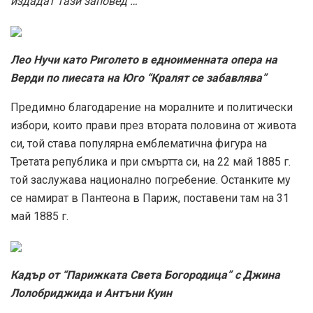
издадат тази заповед … “
Лео Нучи като Риголето в едноименната опера на
Верди по пиесата на Юго “Кралят се забавлява”
Предимно благодарение на моралните и политически
избори, които прави през втората половина от живота
си, той става популярна емблематична фигура на
Третата република и при смъртта си, на 22 май 1885 г.
той заслужава национално погребение. Останките му
се намират в Пантеона в Париж, поставени там на 31
май 1885 г.
Кадър от “Парижката Света Богородица” с Джина
Лолобриджида и Антъни Куин