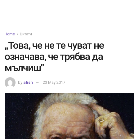
Home
Цитати
„Това, че не те чуват не
означава, че трябва да
мълчиш”
by
afish
23 May 2017