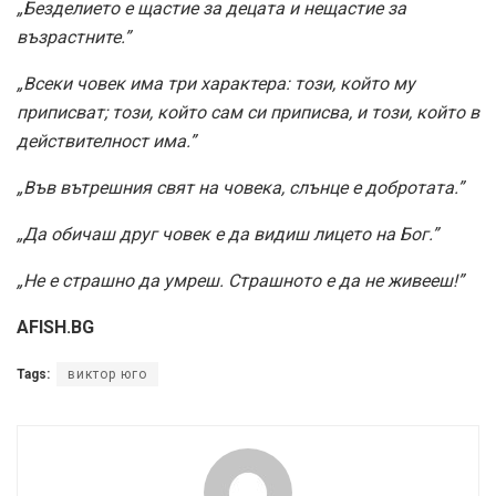
„Безделието е щастие за децата и нещастие за
възрастните.”
„Всеки човек има три характера: този, който му
приписват; този, който сам си приписва, и този, който в
действителност има.”
„Във вътрешния свят на човека, слънце e добротата.”
„Да обичаш друг човек е да видиш лицето на Бог.”
„Не е страшно да умреш. Страшното е да не живееш!”
AFISH.BG
Tags:
виктор юго