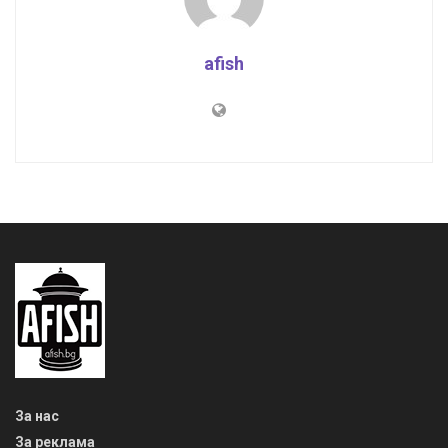
afish
За нас
За реклама