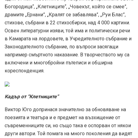
Богородица“, „Клетниците“, „Човекът, който се смее”,
драмите „Ернани”, „Кралят се забавлява”, „Руи Блас”,
стихове, събрани в 22 стихосбирки, над 4 000 картини.
Освен литературни изяви, той има и политически речи
в Камарата на лордовете, в Учредителното събрание и
Законодателното събрание, по въпроси засягащи
например смъртното наказание. В творчеството му са
включени и многобройни пътеписи и обширна
кореспонденция.
Кадър от “Клетниците”
Виктор Юго допринася значително за обновяване на
поезията и театъра и е предмет на възхищение от
съвременниците си, но също така е оспорван от някои
други автори. Той помага на много поколения да видят