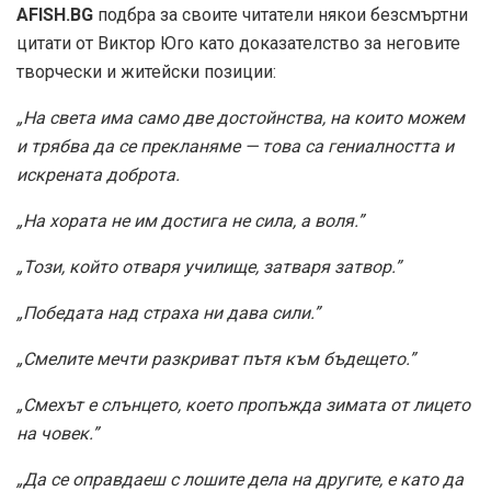
AFISH.BG
подбра за своите читатели някои безсмъртни
цитати от Виктор Юго като доказателство за неговите
творчески и житейски позиции:
„На света има само две достойнства, на които можем
и трябва да се прекланяме — това са гениалността и
искрената доброта.
„На хората не им достига не сила, а воля.”
„Този, който отваря училище, затваря затвор.”
„Победата над страха ни дава сили.”
„Смелите мечти разкриват пътя към бъдещето.”
„Смехът е слънцето, което пропъжда зимата от лицето
на човек.”
„Да се оправдаеш с лошите дела на другите, е като да