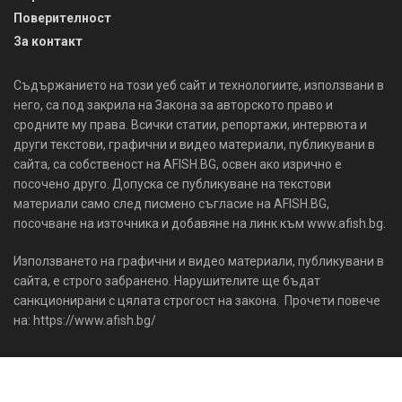
Поверителност
За контакт
Съдържанието на този уеб сайт и технологиите, използвани в
него, са под закрила на Закона за авторското право и
сродните му права. Всички статии, репортажи, интервюта и
други текстови, графични и видео материали, публикувани в
сайта, са собственост на AFISH.BG, освен ако изрично е
посочено друго. Допуска се публикуване на текстови
материали само след писмено съгласие на AFISH.BG,
посочване на източника и добавяне на линк към www.afish.bg.
Използването на графични и видео материали, публикувани в
сайта, е строго забранено. Нарушителите ще бъдат
санкционирани с цялата строгост на закона. Прочети повече
на: https://www.afish.bg/