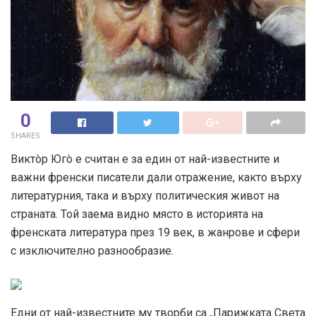
0
SHARES
Виктòр Югò е считан е за един от най-известните и
важни френски писатели дали отражение, както върху
литературния, така и върху политическия живот на
страната. Той заема видно място в историята на
френската литература през 19 век, в жанрове и сфери
с изключително разнообразие.
Едни от най-известните му творби са „Парижката Света