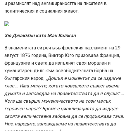
и размислят над ангажираността на писателя в
политическия и социалния живот.
Хю Джакмън като Жан Валжан
В знаменитата си реч във френския парламент на 29
август 1876 година, Виктор Юго призовава Франция,
французите и света да изпълнят своя морален и
хуманитарен дълг към освободителната борба на
българския народ:
„Дошъл е моментът да се издигне
глас … Има минути, когато човешката съвест взема
думата и заповядва на правителствата да я слушат …
Кога ще свърши мъченичеството на този малък
героичен народ? Време е цивилизацията да издаде
своята величествена забрана да се продължава така.
Ние, народите, заповядваме на правителствата да