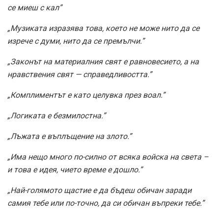
се миеш с кал”
„Музиката изразява това, което не може нито да се
изрече с думи, нито да се премълчи.”
„Законът на материалния свят е равновесието, а на
нравствения свят — справедливостта.”
„Комплиментът е като целувка през воал.”
„Логиката е безмилостна.”
„Лъжата е въплъщение на злото.”
„Има нещо много по-силно от всяка войска на света –
и това е идея, чието време е дошло.”
„Най-голямото щастие е да бъдеш обичан заради
самия тебе или по-точно, да си обичан въпреки тебе.”