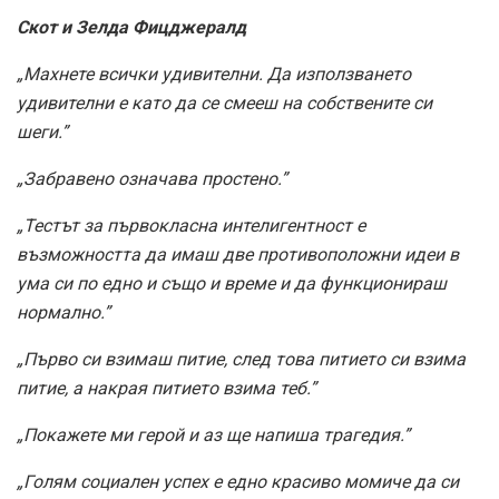
Скот и Зелда Фицджералд
„Махнете всички удивителни. Да използването
удивителни е като да се смееш на собствените си
шеги.”
„Забравено означава простено.”
„Тестът за първокласна интелигентност е
възможността да имаш две противоположни идеи в
ума си по едно и също и време и да функционираш
нормално.”
„Първо си взимаш питие, след това питието си взима
питие, а накрая питието взима теб.”
„Покажете ми герой и аз ще напиша трагедия.”
„Голям социален успех е едно красиво момиче да си