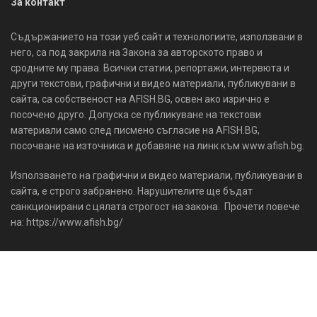
За контакт
Съдържанието на този уеб сайт и технологиите, използвани в
него, са под закрила на Закона за авторското право и
сродните му права. Всички статии, репортажи, интервюта и
други текстови, графични и видео материали, публикувани в
сайта, са собственост на AFISH.BG, освен ако изрично е
посочено друго. Допуска се публикуване на текстови
материали само след писмено съгласие на AFISH.BG,
посочване на източника и добавяне на линк към www.afish.bg.
Използването на графични и видео материали, публикувани в
сайта, е строго забранено. Нарушителите ще бъдат
санкционирани с цялата строгост на закона. Прочети повече
на: https://www.afish.bg/