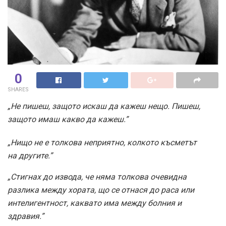
0
SHARES
„Не пишеш, защото искаш да кажеш нещо. Пишеш,
защото имаш какво да кажеш.”
„Нищо не е толкова неприятно, колкото късметът
на другите.”
„Стигнах до извода, че няма толкова очевидна
разлика между хората, що се отнася до раса или
интелигентност, каквато има между болния и
здравия.”