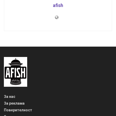
afish
За нас
За реклама
Поверителност