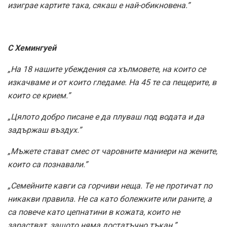
изиграе картите така, сякаш е най-обикновена.”
С Хемингуей
„На 18 нашите убеждения са хълмовете, на които се
изкачваме и от които гледаме. На 45 те са пещерите, в
които се крием.”
„Цялото добро писане е да плуваш под водата и да
задържаш въздух.”
„Мъжете стават смес от чаровните маниери на жените,
които са познавали.”
„Семейните кавги са горчиви неща. Те не протичат по
никакви правила. Не са като болежките или раните, а
са повече като цепнатини в кожата, които не
зарастват, защото няма достатъчно тъкан.”