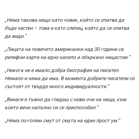
„Няма такова нещо като човек, който се опитва да
бъде честен – това е като слепец, който да се опитва
да види.”
„Лицата на повечето американки над 30 години са
релефни карти на едно кисело и объркано нещастие.”
„Никога не е имало добра биография на писател.
Нямало и няма да има. В момента добрите писатели се
състоят от твърде много индивидуалности.”
„Винаги е тъжно да гледаш с нови очи на неща, към
които вече напълно си се приспособил.”
„Няма по-голям смут от смута на един прост ум.”