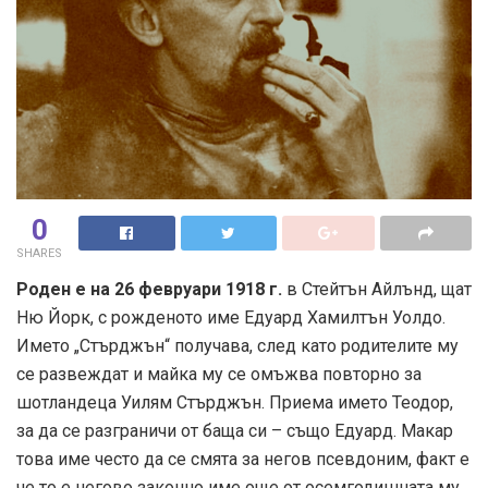
0
SHARES
Роден е на 26 февруари 1918 г.
в Стейтън Айлънд, щат
Ню Йорк, с рожденото име Едуард Хамилтън Уолдо.
Името „Стърджън“ получава, след като родителите му
се развеждат и майка му се омъжва повторно за
шотландеца Уилям Стърджън. Приема името Теодор,
за да се разграничи от баща си – също Едуард. Макар
това име често да се смята за негов псевдоним, факт е
че то е негово законно име още от осемгодишната му