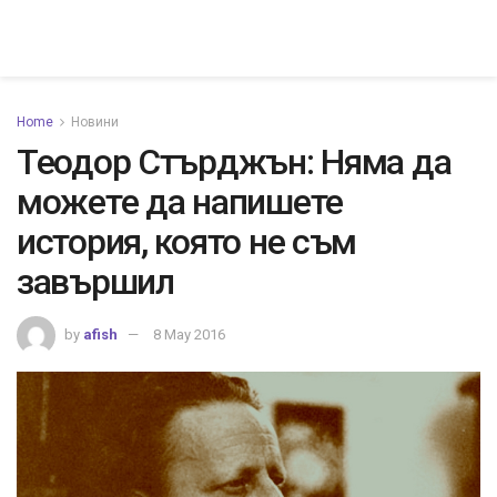
Home
Новини
Теодор Стърджън: Няма да
можете да напишете
история, която не съм
завършил
by
afish
8 May 2016