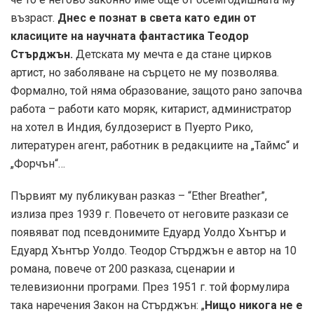
възраст.
Днес е познат в света като един от
класиците на научната фантастика Теодор
Стърджън.
Детската му мечта е да стане цирков
артист, но заболяване на сърцето не му позволява.
Формално, той няма образование, защото рано започва
работа – работи като моряк, китарист, администратор
на хотел в Индия, булдозерист в Пуерто Рико,
литературен агент, работник в редакциите на „Таймс“ и
„Форчън“…
Първият му публикуван разказ – “Ether Breather”,
излиза през 1939 г. Повечето от неговите разкази се
появяват под псевдонимите Едуард Уолдо Хънтър и
Едуард Хънтър Уолдо. Теодор Стърджън е автор на 10
романа, повече от 200 разказа, сценарии и
телевизионни програми. През 1951 г. той формулира
така наречения Закон на Стърджън: „
Нищо никога не е