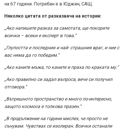
на 67 години. Погребан е в Юджин, САЩ.
Няколко цитата от разказвача на истории:
„Ако напишете разказ за самотата, ще покорите
всички – всеки е експерт в това.“
„Глупостта е последния и най- страшния враг, и ние с
вас няма да го победим.“
„Ако каните мъжа, то каните и праха по краката му.“
„Ако правилно си задал въпроса, вече си получил
отговора.“
„Вътрешното пространство е много по-интересно,
защото космоса е толкова празен.“
„В продължение на години мислех, че просто не
сънувам. Чувствах се изолиран. Всички останали