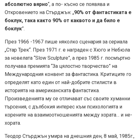
абсолютно вярно
“, а по- късно се появява и
Откровението на Стърджън: „
90% от фантастиката е
боклук, така както 90% от каквото и да било е
боклук
”.
През 1966 -1967 пише няколко сценария за сериала
„Стар Трек“. През 1971 г. е награден с Хюго и Небюла
за новелата “Slow Sculpture”, а през 1985 г. посмъртно
получава премията “За цялостно творчество” на
Международния конвент за фантастика. Критиците го
определят като един от най-добрите стилисти в
историята на американската фантастика.
Произведенията му се отличават със своите хуманни
търсения, с дълбокия интерес към психологията и
корените на взаимоотношенията между хората… и не-
хората.
Теодор Стърджън умира на днешния ден, 8 май, 1985г.,