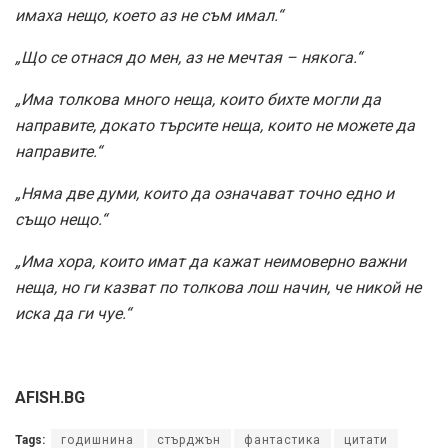
имаха нещо, което аз не съм имал.“
„Що се отнася до мен, аз не мечтая – някога.“
„Има толкова много неща, които бихте могли да
направите, докато търсите неща, които не можете да
направите.“
„Няма две думи, които да означават точно едно и
също нещо.“
„Има хора, които имат да кажат неимоверно важни
неща, но ги казват по толкова лош начин, че никой не
иска да ги чуе.“
AFISH.BG
Tags:
годишнина
стърджън
фантастика
цитати