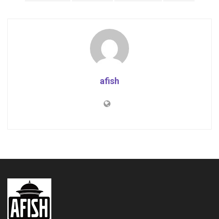
afish