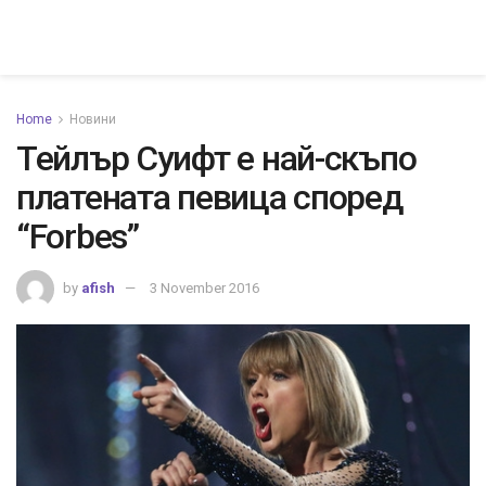
Home
Новини
Тейлър Суифт е най-скъпо
платената певица според
“Forbes”
by
afish
3 November 2016