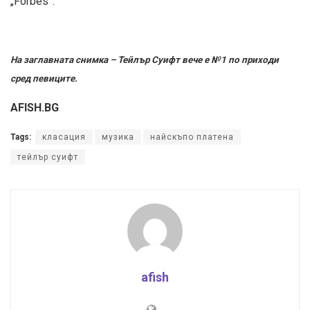
„Forbes”.
На заглавната снимка – Тейлър Суифт вече е №1 по приходи
сред певиците.
AFISH.BG
Tags:
класация
музика
найскъпо платена
тейлър суифт
afish