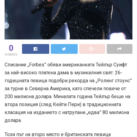
0
SHARES
Списание „Forbes” обяви американката Тейлър Суифт
за най-високо платена дама в музикалния свят. 26-
годишната певица подобри рекорда на „Ролинг стоунс”
за турне в Северна Америка, като спечели повече от
200 милиона долара. Миналата година Тейлър беше на
втора позиция (след Кейти Пери) в традиционната
класация на изданието с натрупани „едва” 80 милиона
долара.
Този път на второ място е британската певица