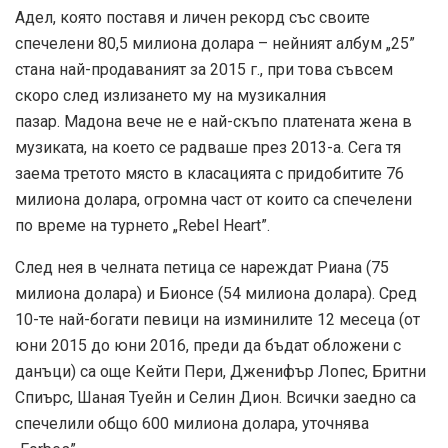
Адел, която поставя и личен рекорд със своите
спечелени 80,5 милиона долара – нейният албум „25”
стана най-продаваният за 2015 г., при това съвсем
скоро след излизането му на музикалния
пазар. Мадона вече не е най-скъпо платената жена в
музиката, на което се радваше през 2013-а. Сега тя
заема третото място в класацията с придобитите 76
милиона долара, огромна част от които са спечелени
по време на турнето „Rebel Heart”.
След нея в челната петица се нареждат Риана (75
милиона долара) и Бионсе (54 милиона долара). Сред
10-те най-богати певици на изминилите 12 месеца (от
юни 2015 до юни 2016, преди да бъдат обложени с
данъци) са още Кейти Пери, Дженифър Лопес, Бритни
Спиърс, Шаная Туейн и Селин Дион. Всички заедно са
спечелили общо 600 милиона долара, уточнява