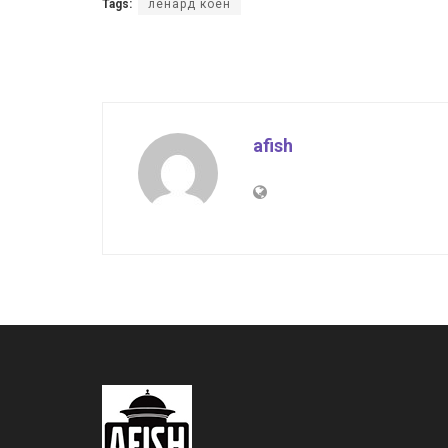
Tags:
ленард коен
afish