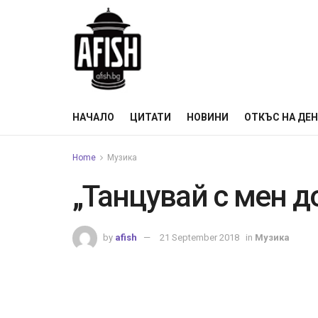
НАЧАЛО
ЦИТАТИ
НОВИНИ
ОТКЪС НА ДЕ
Home
Музика
„Танцувай с мен д
by
afish
21 September 2018
in
Музика