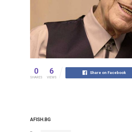
0
6
Share on Facebook
SHARES
VIEWS
AFISH.BG