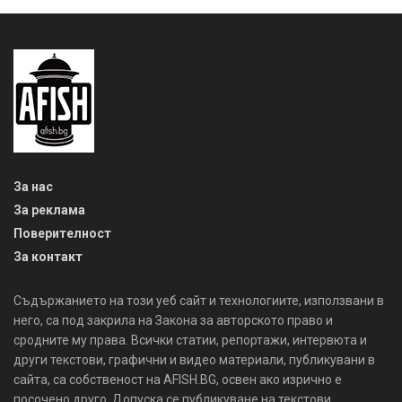
За нас
За реклама
Поверителност
За контакт
Съдържанието на този уеб сайт и технологиите, използвани в
него, са под закрила на Закона за авторското право и
сродните му права. Всички статии, репортажи, интервюта и
други текстови, графични и видео материали, публикувани в
сайта, са собственост на AFISH.BG, освен ако изрично е
посочено друго. Допуска се публикуване на текстови