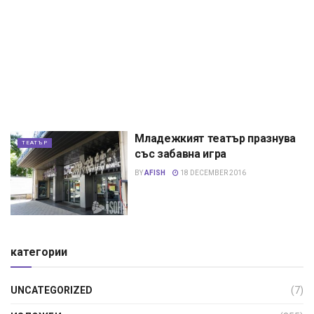
Младежкият театър празнува
ТЕАТЪР
със забавна игра
BY
AFISH
18 DECEMBER 2016
категории
UNCATEGORIZED
(7)