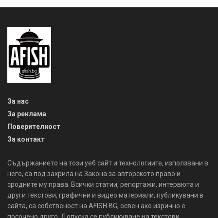
За нас
За реклама
Поверителност
За контакт
Съдържанието на този уеб сайт и технологиите, използвани в
него, са под закрила на Закона за авторското право и
сродните му права. Всички статии, репортажи, интервюта и
други текстови, графични и видео материали, публикувани в
сайта, са собственост на AFISH.BG, освен ако изрично е
посочено друго. Допуска се публикуване на текстови