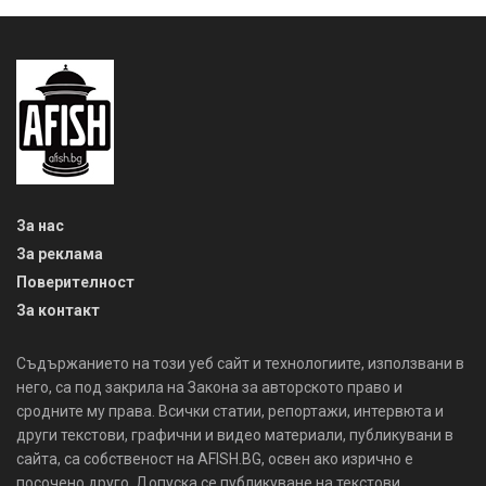
За нас
За реклама
Поверителност
За контакт
Съдържанието на този уеб сайт и технологиите, използвани в
него, са под закрила на Закона за авторското право и
сродните му права. Всички статии, репортажи, интервюта и
други текстови, графични и видео материали, публикувани в
сайта, са собственост на AFISH.BG, освен ако изрично е
посочено друго. Допуска се публикуване на текстови