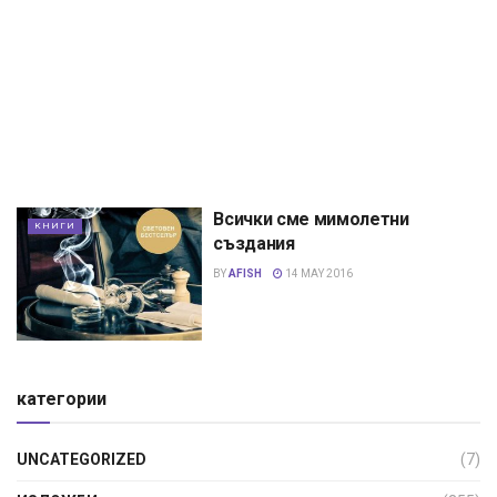
Всички сме мимолетни
КНИГИ
създания
BY
AFISH
14 MAY 2016
категории
UNCATEGORIZED
(7)