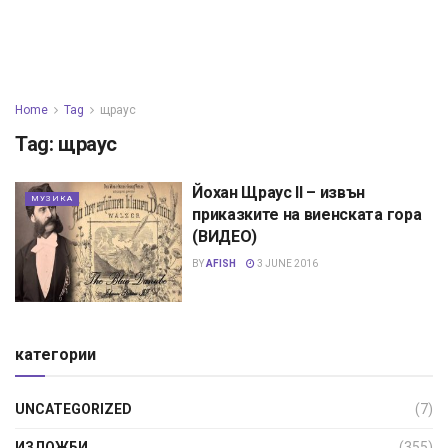
Home
Tag
щраус
Tag:
щраус
Йохан Щраус II – извън
МУЗИКА
приказките на виенската гора
(ВИДЕО)
BY
AFISH
3 JUNE 2016
категории
UNCATEGORIZED
(7)
ИЗЛОЖБИ
(355)