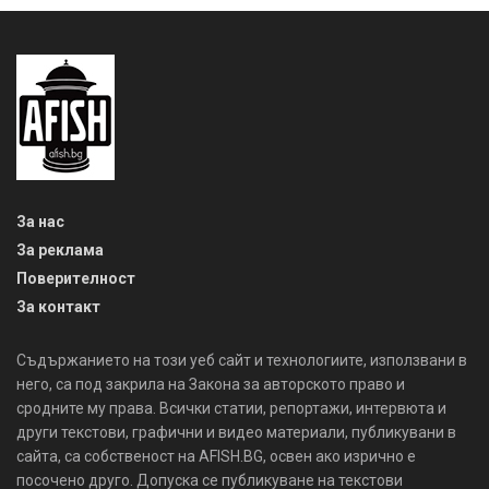
За нас
За реклама
Поверителност
За контакт
Съдържанието на този уеб сайт и технологиите, използвани в
него, са под закрила на Закона за авторското право и
сродните му права. Всички статии, репортажи, интервюта и
други текстови, графични и видео материали, публикувани в
сайта, са собственост на AFISH.BG, освен ако изрично е
посочено друго. Допуска се публикуване на текстови