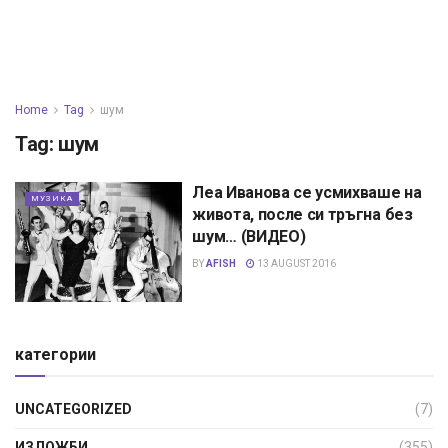
Home
Tag
шум
Tag:
шум
Леа Иванова се усмихваше на
МУЗИКА
живота, после си тръгна без
шум… (ВИДЕО)
BY
AFISH
13 AUGUST 2016
категории
UNCATEGORIZED
(7)
ИЗЛОЖБИ
(355)