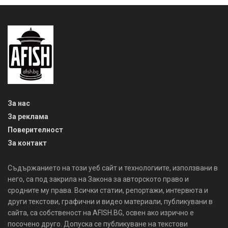
За нас
За реклама
Поверителност
За контакт
Съдържанието на този уеб сайт и технологиите, използвани в
него, са под закрила на Закона за авторското право и
сродните му права. Всички статии, репортажи, интервюта и
други текстови, графични и видео материали, публикувани в
сайта, са собственост на AFISH.BG, освен ако изрично е
посочено друго. Допуска се публикуване на текстови