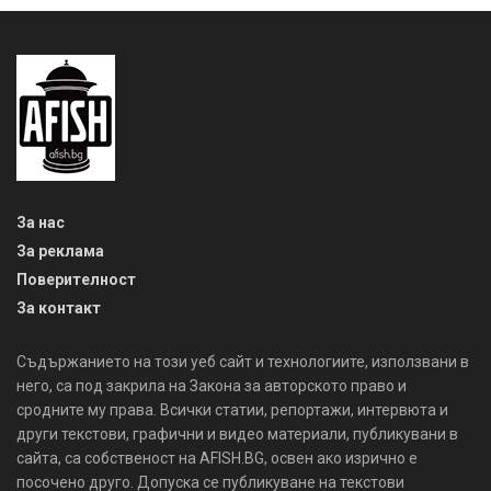
За нас
За реклама
Поверителност
За контакт
Съдържанието на този уеб сайт и технологиите, използвани в
него, са под закрила на Закона за авторското право и
сродните му права. Всички статии, репортажи, интервюта и
други текстови, графични и видео материали, публикувани в
сайта, са собственост на AFISH.BG, освен ако изрично е
посочено друго. Допуска се публикуване на текстови