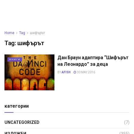
Home
Tag
шифърът
Tag:
шифърът
Дан Браун адаптира “Шифърът
КНИГИ
на Леонардо” за деца
BY
AFISH
30 MAY 2016
категории
UNCATEGORIZED
(7)
ИЗЛОЖБИ
(355)