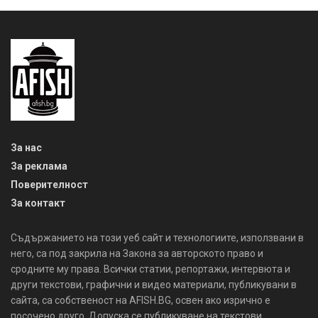
За нас
За реклама
Поверителност
За контакт
Съдържанието на този уеб сайт и технологиите, използвани в
него, са под закрила на Закона за авторското право и
сродните му права. Всички статии, репортажи, интервюта и
други текстови, графични и видео материали, публикувани в
сайта, са собственост на AFISH.BG, освен ако изрично е
посочено друго. Допуска се публикуване на текстови