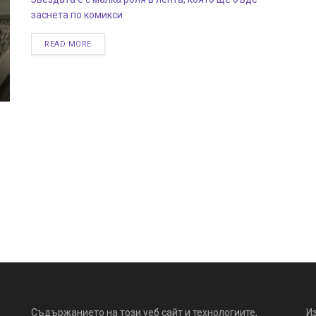
заснета по комикси
READ MORE
Съдържанието на този уеб сайт и технологиите,
И