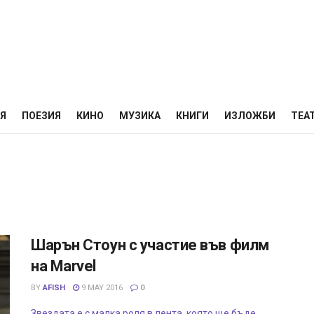
НЯ
ПОЕЗИЯ
КИНО
МУЗИКА
КНИГИ
ИЗЛОЖБИ
ТЕА
Шарън Стоун с участие във филм
на Marvel
BY
AFISH
9 MAY 2016
0
Звездата е с малка роля в лента, която ще бъде