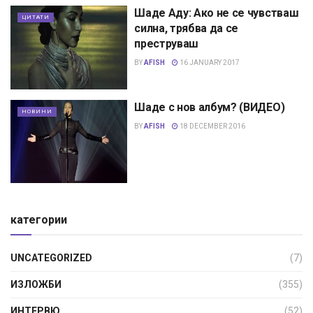
Шаде Аду: Ако не се чувстваш
ЦИТАТИ
силна, трябва да се
преструваш
BY
AFISH
16 JANUARY 2017
Шаде с нов албум? (ВИДЕО)
НОВИНИ
BY
AFISH
18 DECEMBER 2016
категории
UNCATEGORIZED
(7)
ИЗЛОЖБИ
(355)
ИНТЕРВЮ
(52)