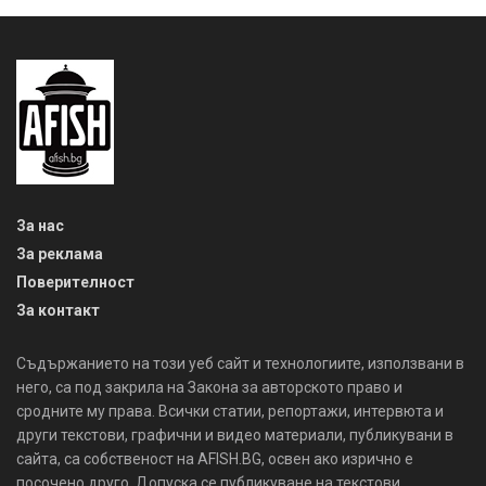
За нас
За реклама
Поверителност
За контакт
Съдържанието на този уеб сайт и технологиите, използвани в
него, са под закрила на Закона за авторското право и
сродните му права. Всички статии, репортажи, интервюта и
други текстови, графични и видео материали, публикувани в
сайта, са собственост на AFISH.BG, освен ако изрично е
посочено друго. Допуска се публикуване на текстови