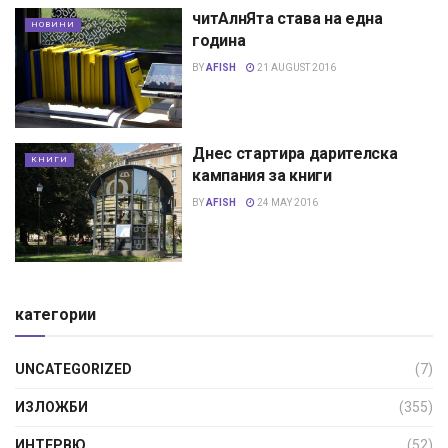
читАлнЯта става на една
НОВИНИ
година
BY
AFISH
21 AUGUST 2016
Днес стартира дарителска
КНИГИ
кампания за книги
BY
AFISH
24 MAY 2016
категории
UNCATEGORIZED
(7)
ИЗЛОЖБИ
(355)
ИНТЕРВЮ
(52)