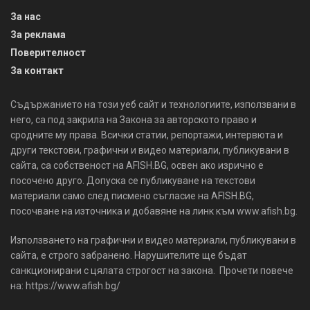
За нас
За реклама
Поверителност
За контакт
Съдържанието на този уеб сайт и технологиите, използвани в
него, са под закрила на Закона за авторското право и
сродните му права. Всички статии, репортажи, интервюта и
други текстови, графични и видео материали, публикувани в
сайта, са собственост на AFISH.BG, освен ако изрично е
посочено друго. Допуска се публикуване на текстови
материали само след писмено съгласие на AFISH.BG,
посочване на източника и добавяне на линк към www.afish.bg.
Използването на графични и видео материали, публикувани в
сайта, е строго забранено. Нарушителите ще бъдат
санкционирани с цялата строгост на закона. Прочети повече
на: https://www.afish.bg/