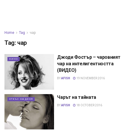
Home
Tag
чар
Tag:
чар
Джоди Фостър – чаровният
КИНО
чар на интелигентността
(ВИДЕО)
BY
AFISH
19 NOVEMBER 2016
Чарът на тайната
ОТКЪС НА ДЕНЯ
BY
AFISH
18 OCTOBER 2016