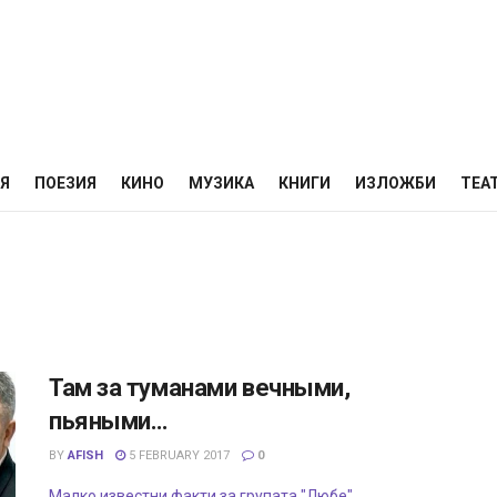
НЯ
ПОЕЗИЯ
КИНО
МУЗИКА
КНИГИ
ИЗЛОЖБИ
ТЕА
Там за туманами вечными,
пьяными…
BY
AFISH
5 FEBRUARY 2017
0
Малко известни факти за групата "Любе"