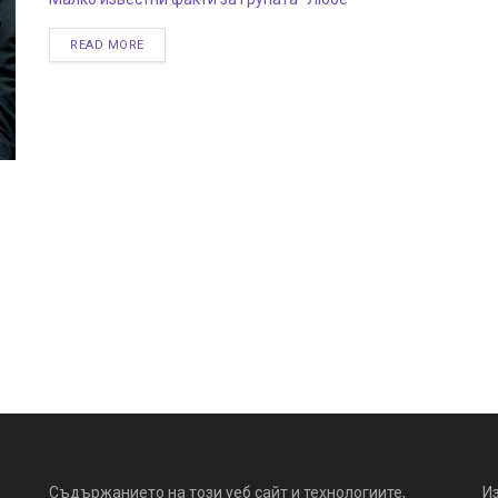
READ MORE
Съдържанието на този уеб сайт и технологиите,
И