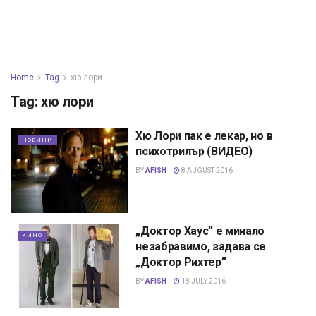
Home
Tag
хю лори
Tag:
хю лори
Хю Лори пак е лекар, но в
НОВИНИ
психотрилър (ВИДЕО)
BY
AFISH
8 AUGUST 2016
„Доктор Хаус” е минало
КИНО
незабравимо, задава се
„Доктор Рихтер”
BY
AFISH
18 JULY 2016