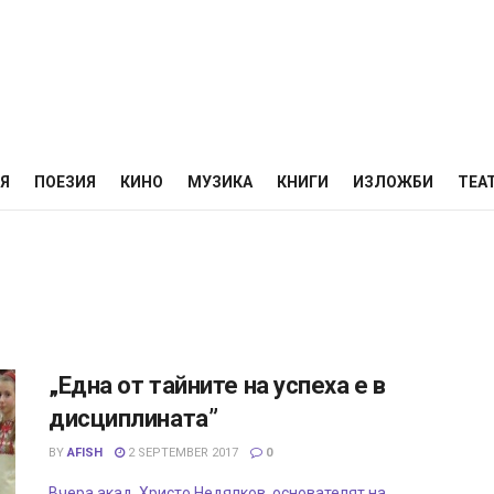
НЯ
ПОЕЗИЯ
КИНО
МУЗИКА
КНИГИ
ИЗЛОЖБИ
ТЕА
„Една от тайните на успеха е в
дисциплината”
BY
AFISH
2 SEPTEMBER 2017
0
Вчера акад. Христо Недялков, основателят на