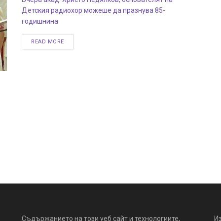
Детския радиохор можеше да празнува 85-
годишнина
READ MORE
Съдържанието на този уеб сайт и технологиите,
И