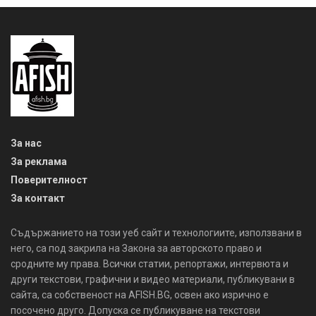
За нас
За реклама
Поверителност
За контакт
Съдържанието на този уеб сайт и технологиите, използвани в
него, са под закрила на Закона за авторското право и
сродните му права. Всички статии, репортажи, интервюта и
други текстови, графични и видео материали, публикувани в
сайта, са собственост на AFISH.BG, освен ако изрично е
посочено друго. Допуска се публикуване на текстови