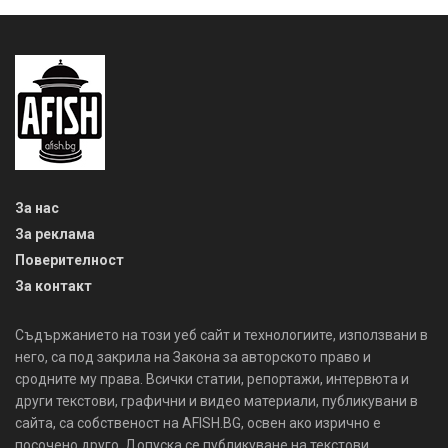
За нас
За реклама
Поверителност
За контакт
Съдържанието на този уеб сайт и технологиите, използвани в
него, са под закрила на Закона за авторското право и
сродните му права. Всички статии, репортажи, интервюта и
други текстови, графични и видео материали, публикувани в
сайта, са собственост на AFISH.BG, освен ако изрично е
посочено друго. Допуска се публикуване на текстови