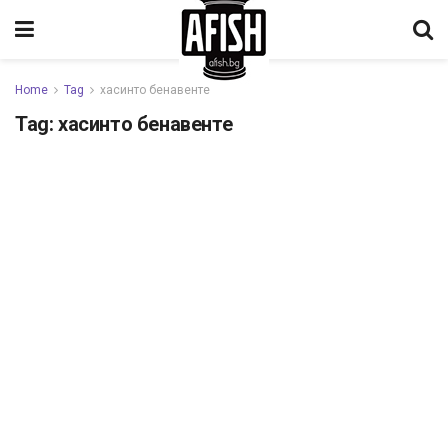
Home
Tag
хасинто бенавенте
Tag:
хасинто бенавенте