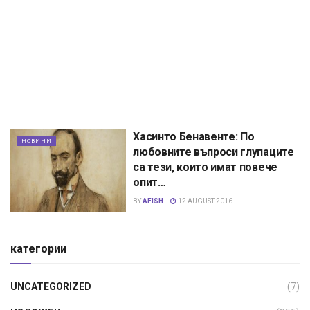
Хасинто Бенавенте: По
НОВИНИ
любовните въпроси глупаците
са тези, които имат повече
опит…
BY
AFISH
12 AUGUST 2016
категории
UNCATEGORIZED
(7)