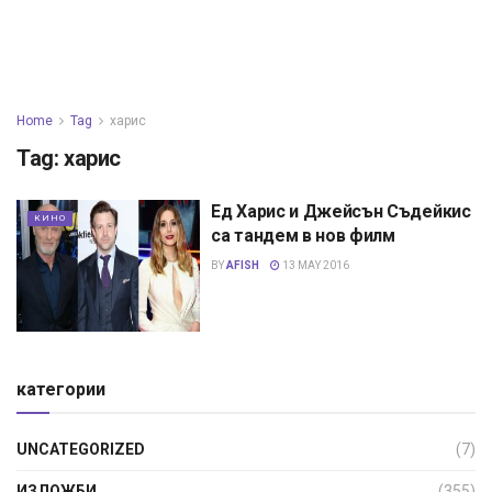
Home
Tag
харис
Tag:
харис
Eд Харис и Джейсън Съдейкис
КИНО
са тандем в нов филм
BY
AFISH
13 MAY 2016
категории
UNCATEGORIZED
(7)
ИЗЛОЖБИ
(355)