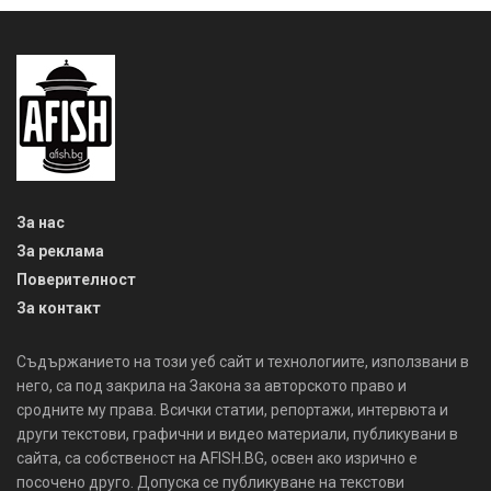
За нас
За реклама
Поверителност
За контакт
Съдържанието на този уеб сайт и технологиите, използвани в
него, са под закрила на Закона за авторското право и
сродните му права. Всички статии, репортажи, интервюта и
други текстови, графични и видео материали, публикувани в
сайта, са собственост на AFISH.BG, освен ако изрично е
посочено друго. Допуска се публикуване на текстови