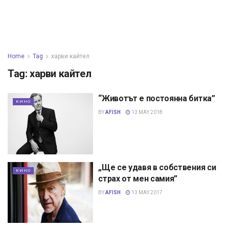
Home
Tag
харви кайтел
Tag:
харви кайтел
“Животът е постоянна битка”
КИНО
BY
AFISH
13 MAY 2018
„Ще се удавя в собствения си
КИНО
страх от мен самия”
BY
AFISH
13 MAY 2017