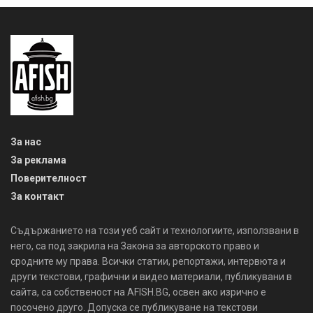
За нас
За реклама
Поверителност
За контакт
Съдържанието на този уеб сайт и технологиите, използвани в
него, са под закрила на Закона за авторското право и
сродните му права. Всички статии, репортажи, интервюта и
други текстови, графични и видео материали, публикувани в
сайта, са собственост на AFISH.BG, освен ако изрично е
посочено друго. Допуска се публикуване на текстови