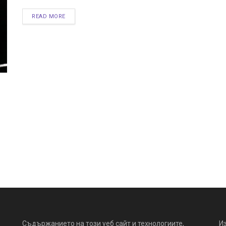
READ MORE
Съдържанието на този уеб сайт и технологиите,
И