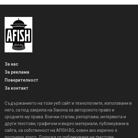
За нас
За реклама
Поверителност
За контакт
Съдържанието на този уеб сайт и технологиите, използвани в
него, са под закрила на Закона за авторското право и
сродните му права. Всички статии, репортажи, интервюта и
други текстови, графични и видео материали, публикувани в
сайта, са собственост на AFISH.BG, освен ако изрично е
посочено друго. Допуска се публикуване на текстови